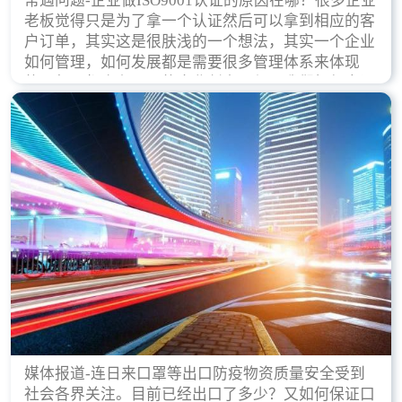
常遇问题-企业做ISO9001认证的原因在哪？很多企业
老板觉得只是为了拿一个认证然后可以拿到相应的客
户订单，其实这是很肤浅的一个想法，其实一个企业
如何管理，如何发展都是需要很多管理体系来体现
的，每天都会有不同的企业创立，但是我们如何去证
实一个企业的合法，有质量保证了？这就是ISO9001
认证体现价值的时候，那么键锋小编就来细说下企业
做ISO9001认证的根本原因。
媒体报道-连日来口罩等出口防疫物资质量安全受到
社会各界关注。目前已经出口了多少？又如何保证口