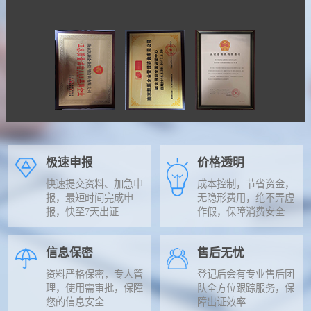
极速申报
价格透明
快速提交资料、加急申
成本控制，节省资金，
报，最短时间完成申
无隐形费用，绝不弄虚
报，快至7天出证
作假，保障消费安全
信息保密
售后无忧
资料严格保密，专人管
登记后会有专业售后团
理，使用需审批，保障
队全方位跟踪服务，保
您的信息安全
障出证效率