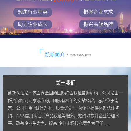
聚焦行业精英
把握企业需求
助力企业成长
振兴民族品牌
凯新简介
/
COMPANY FILE
关于我们
凯新认证是一家面向全国的国际综合认证咨询机构，公司是由一
群资深顾问专家成立的，团队有20年的实战经验，总部位于南
京。公司注重 “诚信为本，质量优先”，为企业提供体系认证咨
询、AAA信用认证、产品认证等服务。始终以提升企业管理水
平、改善企业生命力、提高 企业市场核心竞争为己任......