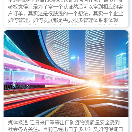
常遇问题-企业做ISO9001认证的原因在哪？很多企业
老板觉得只是为了拿一个认证然后可以拿到相应的客
户订单，其实这是很肤浅的一个想法，其实一个企业
如何管理，如何发展都是需要很多管理体系来体现
的，每天都会有不同的企业创立，但是我们如何去证
实一个企业的合法，有质量保证了？这就是ISO9001
认证体现价值的时候，那么键锋小编就来细说下企业
做ISO9001认证的根本原因。
媒体报道-连日来口罩等出口防疫物资质量安全受到
社会各界关注。目前已经出口了多少？又如何保证口