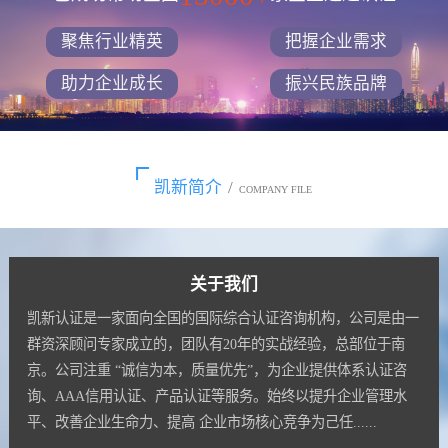
聚焦行业精英
把握企业需求
助力企业成长
振兴民族品牌
凯新简介
/
COMPANY FILE
关于我们
凯新认证是一家面向全国的国际综合认证咨询机构，公司是由一
群资深顾问专家成立的，团队有20年的实战经验，总部位于南
京。公司注重 “诚信为本，质量优先”，为企业提供体系认证咨
询、AAA信用认证、产品认证等服务。始终以提升企业管理水
平、改善企业生命力、提高 企业市场核心竞争为己任......