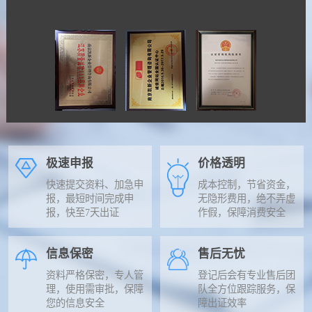
极速申报
价格透明
快速提交资料、加急申
成本控制，节省资金，
报，最短时间完成申
无隐形费用，绝不弄虚
报，快至7天出证
作假，保障消费安全
信息保密
售后无忧
资料严格保密，专人管
登记后会有专业售后团
理，使用需审批，保障
队全方位跟踪服务，保
您的信息安全
障出证效率