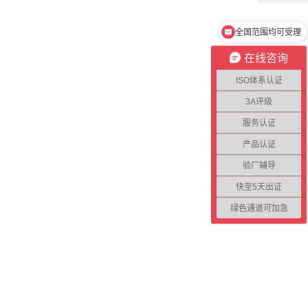
全国范围均可受理
请问你们公司在哪里？
在线咨询
ISO体系认证
3A评级
服务认证
产品认证
验厂辅导
快至5天出证
绿色通道可加急