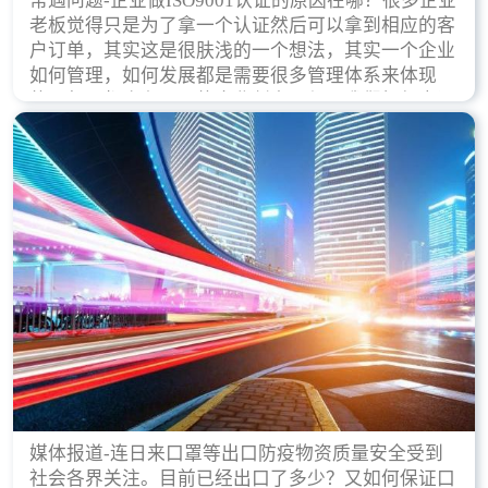
常遇问题-企业做ISO9001认证的原因在哪？很多企业
老板觉得只是为了拿一个认证然后可以拿到相应的客
户订单，其实这是很肤浅的一个想法，其实一个企业
如何管理，如何发展都是需要很多管理体系来体现
的，每天都会有不同的企业创立，但是我们如何去证
实一个企业的合法，有质量保证了？这就是ISO9001
认证体现价值的时候，那么键锋小编就来细说下企业
做ISO9001认证的根本原因。
媒体报道-连日来口罩等出口防疫物资质量安全受到
社会各界关注。目前已经出口了多少？又如何保证口