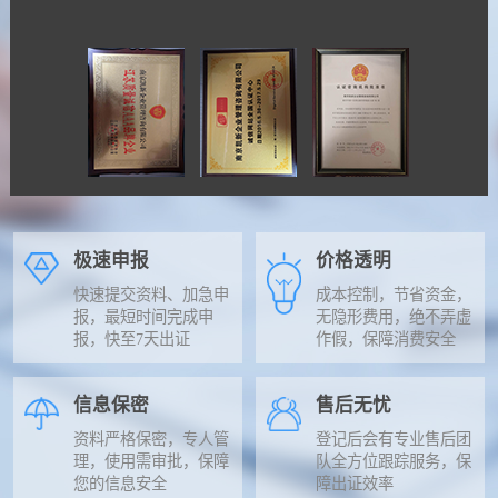
极速申报
价格透明
快速提交资料、加急申
成本控制，节省资金，
报，最短时间完成申
无隐形费用，绝不弄虚
报，快至7天出证
作假，保障消费安全
信息保密
售后无忧
资料严格保密，专人管
登记后会有专业售后团
理，使用需审批，保障
队全方位跟踪服务，保
您的信息安全
障出证效率