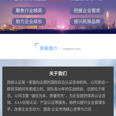
聚焦行业精英
把握企业需求
助力企业成长
振兴民族品牌
凯新简介
/
COMPANY FILE
关于我们
凯新认证是一家面向全国的国际综合认证咨询机构，公司是由一
群资深顾问专家成立的，团队有20年的实战经验，总部位于南
京。公司注重 “诚信为本，质量优先”，为企业提供体系认证咨
询、AAA信用认证、产品认证等服务。始终以提升企业管理水
平、改善企业生命力、提高 企业市场核心竞争为己任......