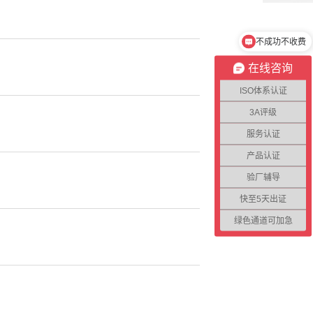
不成功不收费
在线咨询
ISO体系认证
3A评级
服务认证
产品认证
验厂辅导
快至5天出证
绿色通道可加急