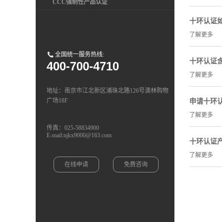
CCC强制性产品认证
十环认证
了解更多
全国统一服务热线:
十环认证
400-700-4710
了解更多
地址：南京市江北新区浦珠北路126号澳林购物
广场18F
申请十环
了解更多
传真：025-58834900
E-mail:njkx9000@163.com
十环认证
了解更多
在线申请
免费咨询