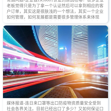
常遇问题-企业做ISO9001认证的原因在哪？很多企业
老板觉得只是为了拿一个认证然后可以拿到相应的客
户订单，其实这是很肤浅的一个想法，其实一个企业
如何管理，如何发展都是需要很多管理体系来体现
的，每天都会有不同的企业创立，但是我们如何去证
实一个企业的合法，有质量保证了？这就是ISO9001
认证体现价值的时候，那么键锋小编就来细说下企业
做ISO9001认证的根本原因。
媒体报道-连日来口罩等出口防疫物资质量安全受到
社会各界关注。目前已经出口了多少？又如何保证口