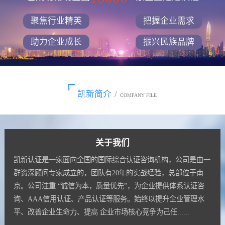
聚焦行业精英
把握企业需求
助力企业成长
振兴民族品牌
凯新简介
/
COMPANY FILE
关于我们
凯新认证是一家面向全国的国际综合认证咨询机构，公司是由一
群资深顾问专家成立的，团队有20年的实战经验，总部位于南
京。公司注重 “诚信为本，质量优先”，为企业提供体系认证咨
询、AAA信用认证、产品认证等服务。始终以提升企业管理水
平、改善企业生命力、提高 企业市场核心竞争为己任......