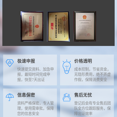
极速申报
价格透明
快速提交资料、加急申
成本控制，节省资金，
报，最短时间完成申
无隐形费用，绝不弄虚
报，快至7天出证
作假，保障消费安全
信息保密
售后无忧
资料严格保密，专人管
登记后会有专业售后团
理，使用需审批，保障
队全方位跟踪服务，保
您的信息安全
障出证效率