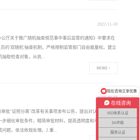
内容比较好对应，过程对应比较清楚，因此有对号入座的感觉。
外包或采购的，其产品就是销售服务，而不是应该是产品生
2022
-
11
-
10
果是生产型的销售企业，中间包括了生产，就应该把生产过程
务院办公厅关于推广随机抽查规范事中事后监管的通知》中要求在
与生产型企业区分开。总的来说，无论企业大小，无论什么行
员的'双随机'抽查机制，严格限制监管部门自由裁量权。建立
有企业发展壮大的基础、根基。针对不同行业，ISO9001又衍
取检查对象，从执...
管理体系ISO14001环境管理体系认证...
MORE >
全程留痕，实现责任可追溯。“一公开”加快政府部门之间、上
现在咨询立享优惠
管信息平台，及时公开监管信息，形成监管合力。企业对于'双
2022
-
10
-
21
在线咨询
系进行的双随机一公开检查也可以更好地做好准备。具体内容如
质审批“证照分离”改革有关事项发布公告，提出对认证机构资
、3C 、卫生批件、安全许可证、环境验收批复、安全评价批
ISO体系认证
一步细化审批条件，精简审批材料，提高透明度和可预期性。
作业人员上岗证;3、企业实际人数是否与认证合同或审核通知
3A评级
，依法依规处理。2.重...
核及认...
服务认证