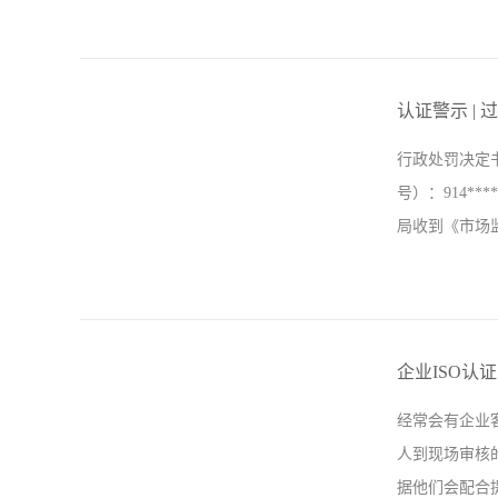
磅！市场监管
验检测机构资
认证警示 |
务水平，形成
行政处罚决定
验检测技术实
号）：914**
善以法律规范
局收到《市场监
信力明显提升。
至2022年6月底
5号），随函
认证证书（证书编
企业ISO认
务有限公司颁发了
经常会有企业
年12月23日
人到现场审核
停期满日期为20
据他们会配合提