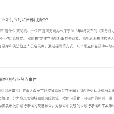
共通的。一般来说，ISO9001标准比较适合生产型企业，因为标准中的
分为两种，纯销售和生产型销售公司。如果是纯销售公司，他的产品就是
企业如何应对监管部门抽查？
过程就要考虑产品（销售过程）的特殊性，这样会比较好策划体系了。如
开”是什么'双随机、一公开'是国务院办公厅于2015年8月发布的《国
策划进去，所以销售公司申请ISO9001证书时就应该考虑自己的产品，
的一种监管模式。'双随机”要建立随机抽取检查对象、随机选派执法检查人
业都适合做ISO9001认证，其适用范围面很广，适合任何的行业，亦是所
名录库和执法检查人员名录库，通过摇号等方式，从市场主体名录库中随机抽
准，例如汽车行业、医疗行业的质量体系标准等等。Part 2ISO14001环境
录库中随机选派执法检查人员。推广运用电子化手段，对'双随机'抽查做到
息的互联互通，依托全国企业信用信息公示系统，整合形成统一的市场监
期检验检测行业热点事件
'、全面推进的了解。结合这次国家认监委、各地方市场监管局对ISO体
证机构资质审批迎来重大改革市场监管总局就在全国范围内推进认证机构资
有关证件是否有效，证件应包括但不仅限于：行业资质、营业执照、许可证
类管理，分为高风险领域和低风险领域。按照可量化、可操作的原则，进
列证件必须有效：计量器具校准证书、特种设备检定证书，需要特种要求的
构资质审批后履行承诺的现场核查。对核查中发现的未履行承诺和不实承诺问题
致，是否有差别?有差别的请第一时间与认证机构联系，否则将有可能影响审