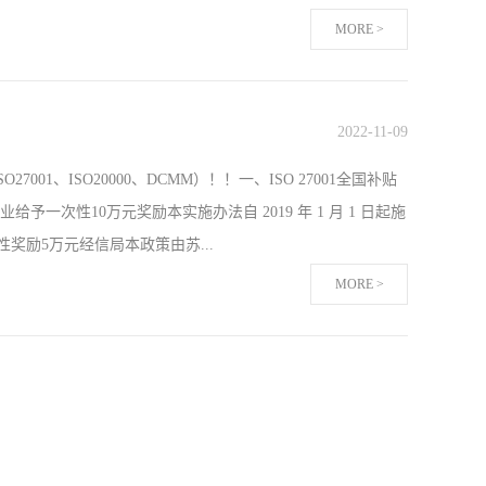
MORE >
部分认证机构都会拒绝这一要求，完全不到现场是不太可能
这家认证机构了。大部分认证机构之所以坚持要派人到现场的
2022
-
11
-
09
难得出权威的结论。 2）对企业客户的信任度。从理论上说，
01、ISO20000、DCMM）！！一、ISO 27001全国补贴
不安排。 3）政府主管的监督检查。人不到现场，监管机构
次性10万元奖励本实施办法自 2019 年 1 月 1 日起施
机构主要审核企业的体系运行是否符合国家标准： 1、组织
次性奖励5万元经信局本政策由苏...
MORE >
过ISO27001信息安全管理体系的企业2万元奖励 自发布
奖励5万元本优惠政策生效后，沭政发[2008]79号、沭政发
万元本文件自2021年11月22日起实行，有效期至2023年12
%总额不超过15万元奖励本政策自2022年3月20日起施行，有
给予认证费80%的补助，总额不超过10万元；获...