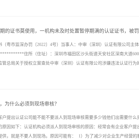
总局发布《“十四五”认证认可检验检测发展规划》《规划》提出在推进市
质认定等领域改革，有效激发市场活力；在推进国际化发展方面，全面提
 过期的证书莫使用，一机构未及时处置暂停期满的认证证书，被罚9
一批具有国际影响力的制度品牌和机构品牌；在推进专业化提升方面，全
书（粤市监深办罚〔2022〕4号）当事人：中审（深圳）认证有限公司主
现安全可控；在推进集约化整合方面，检验检测认证行业“小散弱”现象得
*************住所（住址）：深圳市福田区沙头街道天安社区深南大道6007
为准绳、以行政监管为主导、以认可评价为约束、以行业自律为基础、以
管总局关于授权立案查处中审（深圳）认证有限公司涉嫌违法认证行为的通知
3.信息量很大！2022认证机构认可半年报发布日前，中国合格评定国家认
CNAS认可认证机...
转来相关证据材料。 经核查，中审（深圳）认证有限公司于2019年11
号：49819IP01199ROS），并于2020年11月25日暂停该证书，暂停期
证，为什么必须到现场审核？
知识产权管理体系认证证书（证书编号：49819IP01397ROS），2020年
客户提出认证公司能不能不要派人到现场审核需要多少钱他们出需要什么
为河南康辰机电技术服务有限公司颁发了知识产权管理体系认证证书（证书编号：498
的原因如下：认证机构必须派人到现场审核的原因：经常会有企业客户提
21年6月23日,上述3个知识产权...
供，就是不要人到现场。原因可能有： 1）为了减少对企业生产经营的影响