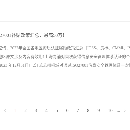
 3）有其它的原因不方便审核组到场，如安全原因等。但通常情况下，大
个认证机构说可以完全不到现场，那么企业就要多斟酌考虑，多方面考量
SO27001补贴政策汇总，最高50万！
审核组不到现场，无法评价企业客户的体系运行的符合性。人不到现场，很
：2022年全国各地区资质认证奖励政策汇总（ITSS、贯标、CMMI、ISO270
审核的时间可以安排得越少，但不可能绝对地信任，也就是一点现场审核都
区原文涉及内容有效期1上海青浦对首次获得信息安全管理体系认证的企业给予一
构偷工减料，如果企业确实存在问题，他们会出巨额罚单，甚至停牌。认证
023 年12月31日止2江苏苏州相城对通过ISO27001信息安全管理体系一
过程是否有缺失? 2、体系是否建立、实施、保持和...
化委员会、苏州市财政局负责解释，自发布之日起实施3江苏扬州经开对新通
4月30日起施行，有效期五年4江苏宿迁沐阳通过信息安全管理体系认证的企业
6号文件同时废止5浙江杭州临平对通过信息安全管理体系权威机构认证的企业奖励5
1
2
3
4
5
6
7
8
9
10
...
温州首次通过IS027001信息安全管理体系认证的企业给予实际认证费用的50
年12月31日7浙江金华对首次获得IS027001信息安全管理体系认证的企业，