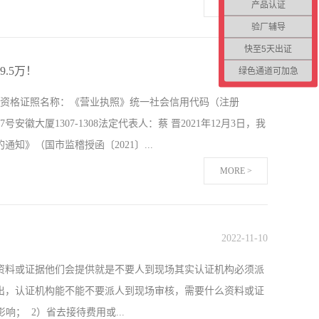
MORE >
产品认证
验厂辅导
场化改革方面，深化强制性产品认证、认证机构资质审批、检
快至5天出证
升我国认证认可制度的国际互认度，合格评定机构的国际化业
.5万！
2022
绿色通道可加急
-
11
-
10
面提升认证认可检验检测服务供给能力，关键领域认证认可检
体资格证照名称：《营业执照》统一社会信用代码（注册
到明显改观，结构布局更加合理；在推进规范化发展方面，完
号安徽大厦1307-1308法定代表人：蔡 晋2021年12月3日，我
社会监督为制约的监管体系，认证认可检验检测行业的社会公
》（国市监稽授函〔2021〕...
可委员会（CNAS）发布2022年认证机构认可半年报，对截
MORE >
月25日为北京中社研信息科学研究院颁发了知识产权管理体系
满日期为2021年5月24日；2019年12月12日为河南途之家物业服
2022
-
11
-
10
12月12日暂停该证书，暂停期满日期为2021年6月12日；2019
资料或证据他们会提供就是不要人到现场其实认证机构必须派
19IP01526ROS），2020年12月23日暂停该证书，暂
出，认证机构能不能不要派人到现场审核，需要什么资料或证
； 2）省去接待费用或...