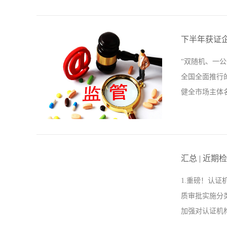
讲究质量都是
销售公司可以
下半年获证
产，因此策划
“双随机、一公
及销售过程都
全国全面推行
业，目前所有企
健全市场主体
生出不同的细化标
法检查人员名
下之间监管信
汇总 | 近
随机、一公开
1.重磅！认
下：1、企业
质审批实施分
复等;2、下
加强对认证机
书上的人数一