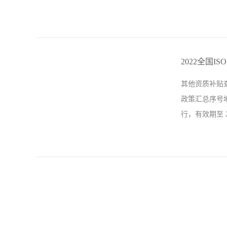
接待的麻烦；
的，如果有哪
2022全国I
原因： 1）
其他资质补贴查询
越信任，现场
政策汇总序号地
会认为认证机
行，有效期至 2
体系覆盖范围和
州市经济和信息
之日2021年
[2010]5
月31日6浙江
效期至2024