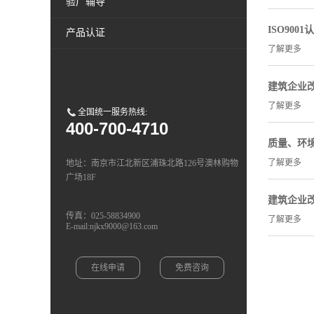
验厂辅导
ISO900
产品认证
了解更多
建筑企业
了解更多
全国统一服务热线:
400-700-4710
质量、环
了解更多
地址：南京市江北新区浦珠北路126号澳林购物
广场18F
建筑企业
传真：025-58834900
了解更多
E-mail:njkx9000@163.com
在线申请
免费咨询