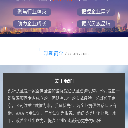
聚焦行业精英
把握企业需求
助力企业成长
振兴民族品牌
凯新简介
/
COMPANY FILE
关于我们
凯新认证是一家面向全国的国际综合认证咨询机构，公司是由一
群资深顾问专家成立的，团队有20年的实战经验，总部位于南
京。公司注重 “诚信为本，质量优先”，为企业提供体系认证咨
询、AAA信用认证、产品认证等服务。始终以提升企业管理水
平、改善企业生命力、提高 企业市场核心竞争为己任......