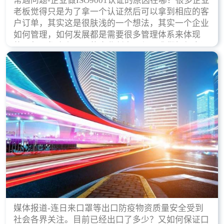
常遇问题-企业做ISO9001认证的原因在哪？很多企业
老板觉得只是为了拿一个认证然后可以拿到相应的客
户订单，其实这是很肤浅的一个想法，其实一个企业
如何管理，如何发展都是需要很多管理体系来体现
的，每天都会有不同的企业创立，但是我们如何去证
实一个企业的合法，有质量保证了？这就是ISO9001
认证体现价值的时候，那么键锋小编就来细说下企业
做ISO9001认证的根本原因。
媒体报道-连日来口罩等出口防疫物资质量安全受到
社会各界关注。目前已经出口了多少？又如何保证口