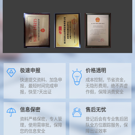
极速申报
价格透明
快速提交资料、加急申
成本控制，节省资金，
报，最短时间完成申
无隐形费用，绝不弄虚
报，快至7天出证
作假，保障消费安全
信息保密
售后无忧
资料严格保密，专人管
登记后会有专业售后团
理，使用需审批，保障
队全方位跟踪服务，保
您的信息安全
障出证效率