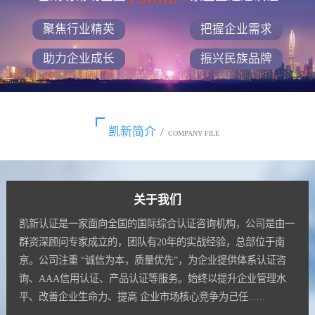
聚焦行业精英
把握企业需求
助力企业成长
振兴民族品牌
凯新简介
/
COMPANY FILE
关于我们
凯新认证是一家面向全国的国际综合认证咨询机构，公司是由一
群资深顾问专家成立的，团队有20年的实战经验，总部位于南
京。公司注重 “诚信为本，质量优先”，为企业提供体系认证咨
询、AAA信用认证、产品认证等服务。始终以提升企业管理水
平、改善企业生命力、提高 企业市场核心竞争为己任......