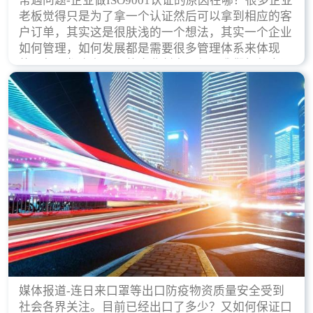
常遇问题-企业做ISO9001认证的原因在哪？很多企业
老板觉得只是为了拿一个认证然后可以拿到相应的客
户订单，其实这是很肤浅的一个想法，其实一个企业
如何管理，如何发展都是需要很多管理体系来体现
的，每天都会有不同的企业创立，但是我们如何去证
实一个企业的合法，有质量保证了？这就是ISO9001
认证体现价值的时候，那么键锋小编就来细说下企业
做ISO9001认证的根本原因。
媒体报道-连日来口罩等出口防疫物资质量安全受到
社会各界关注。目前已经出口了多少？又如何保证口