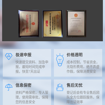
极速申报
价格透明
快速提交资料、加急申
成本控制，节省资金，
报，最短时间完成申
无隐形费用，绝不弄虚
报，快至7天出证
作假，保障消费安全
信息保密
售后无忧
资料严格保密，专人管
登记后会有专业售后团
理，使用需审批，保障
队全方位跟踪服务，保
您的信息安全
障出证效率