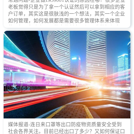
常遇问题-企业做ISO9001认证的原因在哪？很多企业
老板觉得只是为了拿一个认证然后可以拿到相应的客
户订单，其实这是很肤浅的一个想法，其实一个企业
如何管理，如何发展都是需要很多管理体系来体现
的，每天都会有不同的企业创立，但是我们如何去证
实一个企业的合法，有质量保证了？这就是ISO9001
认证体现价值的时候，那么键锋小编就来细说下企业
做ISO9001认证的根本原因。
媒体报道-连日来口罩等出口防疫物资质量安全受到
社会各界关注。目前已经出口了多少？又如何保证口