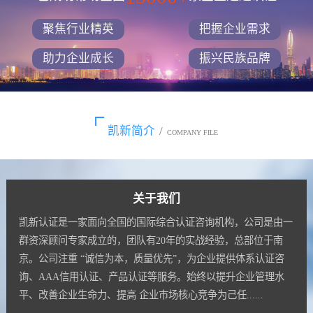
聚焦行业精英
把握企业需求
助力企业成长
振兴民族品牌
凯新简介
/
COMPANY FILE
关于我们
凯新认证是一家面向全国的国际综合认证咨询机构，公司是由一
群资深顾问专家成立的，团队有20年的实战经验，总部位于南
京。公司注重 “诚信为本，质量优先”，为企业提供体系认证咨
询、AAA信用认证、产品认证等服务。始终以提升企业管理水
平、改善企业生命力、提高 企业市场核心竞争为己任......