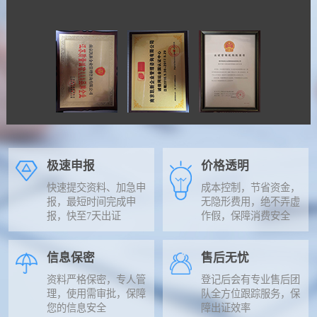
极速申报
价格透明
快速提交资料、加急申
成本控制，节省资金，
报，最短时间完成申
无隐形费用，绝不弄虚
报，快至7天出证
作假，保障消费安全
信息保密
售后无忧
资料严格保密，专人管
登记后会有专业售后团
理，使用需审批，保障
队全方位跟踪服务，保
您的信息安全
障出证效率