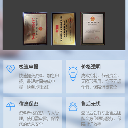
极速申报
价格透明
快速提交资料、加急申
成本控制，节省资金，
报，最短时间完成申
无隐形费用，绝不弄虚
报，快至7天出证
作假，保障消费安全
信息保密
售后无忧
资料严格保密，专人管
登记后会有专业售后团
理，使用需审批，保障
队全方位跟踪服务，保
您的信息安全
障出证效率