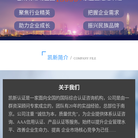
聚焦行业精英
把握企业需求
助力企业成长
振兴民族品牌
凯新简介
/
COMPANY FILE
关于我们
凯新认证是一家面向全国的国际综合认证咨询机构，公司是由一
群资深顾问专家成立的，团队有20年的实战经验，总部位于南
京。公司注重 “诚信为本，质量优先”，为企业提供体系认证咨
询、AAA信用认证、产品认证等服务。始终以提升企业管理水
平、改善企业生命力、提高 企业市场核心竞争为己任......