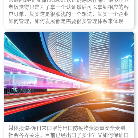
常遇问题-企业做ISO9001认证的原因在哪？很多企业
老板觉得只是为了拿一个认证然后可以拿到相应的客
户订单，其实这是很肤浅的一个想法，其实一个企业
如何管理，如何发展都是需要很多管理体系来体现
的，每天都会有不同的企业创立，但是我们如何去证
实一个企业的合法，有质量保证了？这就是ISO9001
认证体现价值的时候，那么键锋小编就来细说下企业
做ISO9001认证的根本原因。
媒体报道-连日来口罩等出口防疫物资质量安全受到
社会各界关注。目前已经出口了多少？又如何保证口