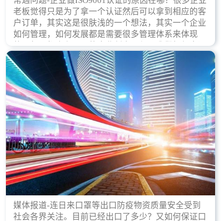
常遇问题-企业做ISO9001认证的原因在哪？很多企业
老板觉得只是为了拿一个认证然后可以拿到相应的客
户订单，其实这是很肤浅的一个想法，其实一个企业
如何管理，如何发展都是需要很多管理体系来体现
的，每天都会有不同的企业创立，但是我们如何去证
实一个企业的合法，有质量保证了？这就是ISO9001
认证体现价值的时候，那么键锋小编就来细说下企业
做ISO9001认证的根本原因。
媒体报道-连日来口罩等出口防疫物资质量安全受到
社会各界关注。目前已经出口了多少？又如何保证口