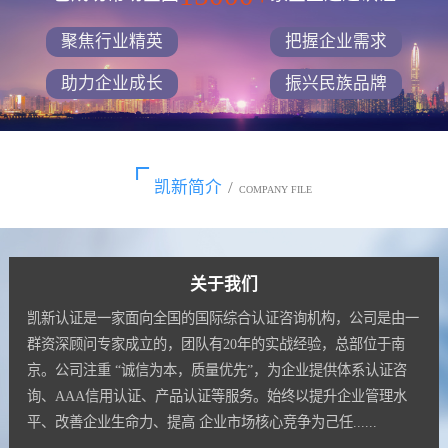
聚焦行业精英
把握企业需求
助力企业成长
振兴民族品牌
凯新简介
/
COMPANY FILE
关于我们
凯新认证是一家面向全国的国际综合认证咨询机构，公司是由一
群资深顾问专家成立的，团队有20年的实战经验，总部位于南
京。公司注重 “诚信为本，质量优先”，为企业提供体系认证咨
询、AAA信用认证、产品认证等服务。始终以提升企业管理水
平、改善企业生命力、提高 企业市场核心竞争为己任......