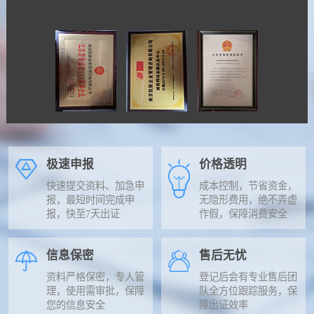
极速申报
价格透明
快速提交资料、加急申
成本控制，节省资金，
报，最短时间完成申
无隐形费用，绝不弄虚
报，快至7天出证
作假，保障消费安全
信息保密
售后无忧
资料严格保密，专人管
登记后会有专业售后团
理，使用需审批，保障
队全方位跟踪服务，保
您的信息安全
障出证效率