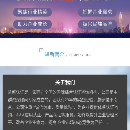
聚焦行业精英
把握企业需求
助力企业成长
振兴民族品牌
凯新简介
/
COMPANY FILE
关于我们
凯新认证是一家面向全国的国际综合认证咨询机构，公司是由一
群资深顾问专家成立的，团队有20年的实战经验，总部位于南
京。公司注重 “诚信为本，质量优先”，为企业提供体系认证咨
询、AAA信用认证、产品认证等服务。始终以提升企业管理水
平、改善企业生命力、提高 企业市场核心竞争为己任......