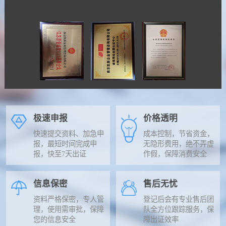
极速申报
价格透明
快速提交资料、加急申
成本控制，节省资金，
报，最短时间完成申
无隐形费用，绝不弄虚
报，快至7天出证
作假，保障消费安全
信息保密
售后无忧
资料严格保密，专人管
登记后会有专业售后团
理，使用需审批，保障
队全方位跟踪服务，保
您的信息安全
障出证效率