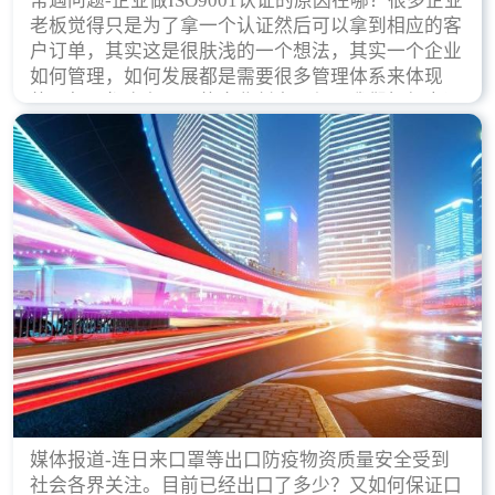
常遇问题-企业做ISO9001认证的原因在哪？很多企业
老板觉得只是为了拿一个认证然后可以拿到相应的客
户订单，其实这是很肤浅的一个想法，其实一个企业
如何管理，如何发展都是需要很多管理体系来体现
的，每天都会有不同的企业创立，但是我们如何去证
实一个企业的合法，有质量保证了？这就是ISO9001
认证体现价值的时候，那么键锋小编就来细说下企业
做ISO9001认证的根本原因。
媒体报道-连日来口罩等出口防疫物资质量安全受到
社会各界关注。目前已经出口了多少？又如何保证口