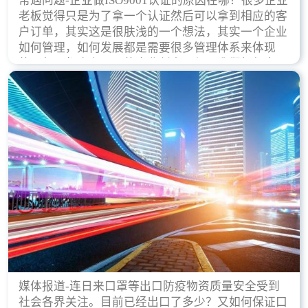
常遇问题-企业做ISO9001认证的原因在哪？很多企业
老板觉得只是为了拿一个认证然后可以拿到相应的客
户订单，其实这是很肤浅的一个想法，其实一个企业
如何管理，如何发展都是需要很多管理体系来体现
的，每天都会有不同的企业创立，但是我们如何去证
实一个企业的合法，有质量保证了？这就是ISO9001
认证体现价值的时候，那么键锋小编就来细说下企业
做ISO9001认证的根本原因。
媒体报道-连日来口罩等出口防疫物资质量安全受到
社会各界关注。目前已经出口了多少？又如何保证口