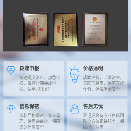
极速申报
价格透明
快速提交资料、加急申
成本控制，节省资金，
报，最短时间完成申
无隐形费用，绝不弄虚
报，快至7天出证
作假，保障消费安全
信息保密
售后无忧
资料严格保密，专人管
登记后会有专业售后团
理，使用需审批，保障
队全方位跟踪服务，保
您的信息安全
障出证效率