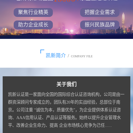
聚焦行业精英
把握企业需求
助力企业成长
振兴民族品牌
凯新简介
/
COMPANY FILE
关于我们
凯新认证是一家面向全国的国际综合认证咨询机构，公司是由一
群资深顾问专家成立的，团队有20年的实战经验，总部位于南
京。公司注重 “诚信为本，质量优先”，为企业提供体系认证咨
询、AAA信用认证、产品认证等服务。始终以提升企业管理水
平、改善企业生命力、提高 企业市场核心竞争为己任......