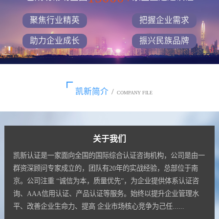
聚焦行业精英
把握企业需求
助力企业成长
振兴民族品牌
凯新简介
/
COMPANY FILE
关于我们
凯新认证是一家面向全国的国际综合认证咨询机构，公司是由一
群资深顾问专家成立的，团队有20年的实战经验，总部位于南
京。公司注重 “诚信为本，质量优先”，为企业提供体系认证咨
询、AAA信用认证、产品认证等服务。始终以提升企业管理水
平、改善企业生命力、提高 企业市场核心竞争为己任......