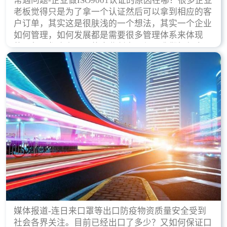
常遇问题-企业做ISO9001认证的原因在哪？很多企业
老板觉得只是为了拿一个认证然后可以拿到相应的客
户订单，其实这是很肤浅的一个想法，其实一个企业
如何管理，如何发展都是需要很多管理体系来体现
的，每天都会有不同的企业创立，但是我们如何去证
实一个企业的合法，有质量保证了？这就是ISO9001
认证体现价值的时候，那么键锋小编就来细说下企业
做ISO9001认证的根本原因。
媒体报道-连日来口罩等出口防疫物资质量安全受到
社会各界关注。目前已经出口了多少？又如何保证口