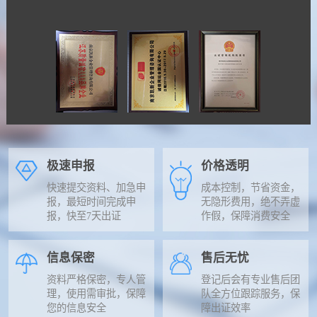
极速申报
价格透明
快速提交资料、加急申
成本控制，节省资金，
报，最短时间完成申
无隐形费用，绝不弄虚
报，快至7天出证
作假，保障消费安全
信息保密
售后无忧
资料严格保密，专人管
登记后会有专业售后团
理，使用需审批，保障
队全方位跟踪服务，保
您的信息安全
障出证效率