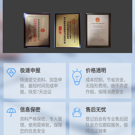
极速申报
价格透明
快速提交资料、加急申
成本控制，节省资金，
报，最短时间完成申
无隐形费用，绝不弄虚
报，快至7天出证
作假，保障消费安全
信息保密
售后无忧
资料严格保密，专人管
登记后会有专业售后团
理，使用需审批，保障
队全方位跟踪服务，保
您的信息安全
障出证效率