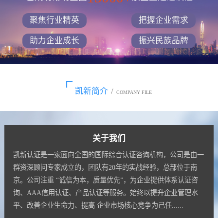
聚焦行业精英
把握企业需求
助力企业成长
振兴民族品牌
凯新简介
/
COMPANY FILE
关于我们
凯新认证是一家面向全国的国际综合认证咨询机构，公司是由一
群资深顾问专家成立的，团队有20年的实战经验，总部位于南
京。公司注重 “诚信为本，质量优先”，为企业提供体系认证咨
询、AAA信用认证、产品认证等服务。始终以提升企业管理水
平、改善企业生命力、提高 企业市场核心竞争为己任......