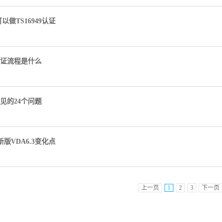
以做TS16949认证
9认证流程是什么
9常见的24个问题
新版VDA6.3变化点
上一页
1
2
3
下一页