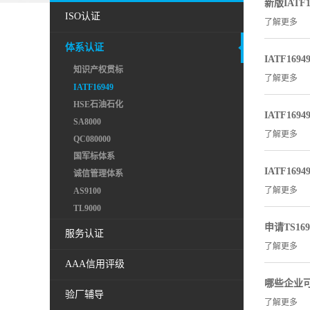
新版IAT
ISO认证
了解更多
体系认证
IATF169
知识产权贯标
了解更多
IATF16949
HSE石油石化
IATF16
SA8000
了解更多
QC080000
国军标体系
IATF16
诚信管理体系
了解更多
AS9100
TL9000
申请TS1
服务认证
了解更多
AAA信用评级
哪些企业可以
验厂辅导
了解更多