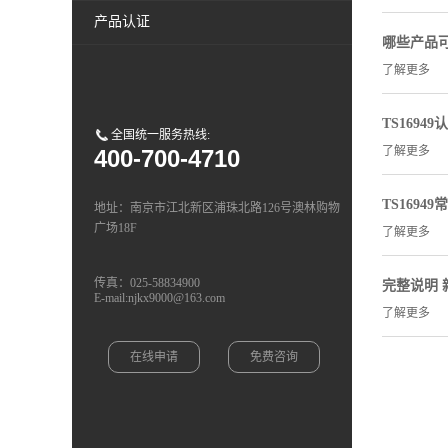
产品认证
哪些产品可
了解更多
TS1694
全国统一服务热线:
了解更多
400-700-4710
TS1694
地址：南京市江北新区浦珠北路126号澳林购物
广场18F
了解更多
传真：025-58834900
完整说明 
E-mail:njkx9000@163.com
了解更多
在线申请
免费咨询