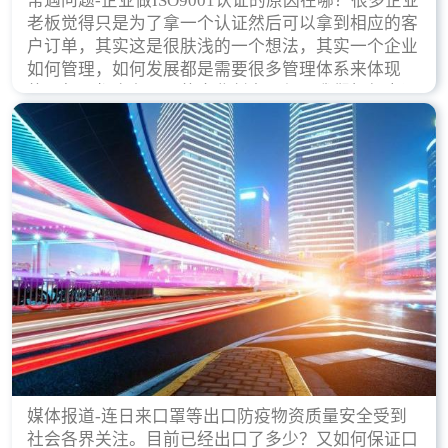
常遇问题-企业做ISO9001认证的原因在哪？很多企业
老板觉得只是为了拿一个认证然后可以拿到相应的客
户订单，其实这是很肤浅的一个想法，其实一个企业
如何管理，如何发展都是需要很多管理体系来体现
的，每天都会有不同的企业创立，但是我们如何去证
实一个企业的合法，有质量保证了？这就是ISO9001
认证体现价值的时候，那么键锋小编就来细说下企业
做ISO9001认证的根本原因。
媒体报道-连日来口罩等出口防疫物资质量安全受到
社会各界关注。目前已经出口了多少？又如何保证口