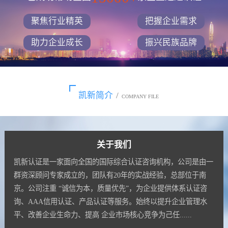
聚焦行业精英
把握企业需求
助力企业成长
振兴民族品牌
凯新简介
/
COMPANY FILE
关于我们
凯新认证是一家面向全国的国际综合认证咨询机构，公司是由一
群资深顾问专家成立的，团队有20年的实战经验，总部位于南
京。公司注重 “诚信为本，质量优先”，为企业提供体系认证咨
询、AAA信用认证、产品认证等服务。始终以提升企业管理水
平、改善企业生命力、提高 企业市场核心竞争为己任......