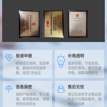
极速申报
价格透明
快速提交资料、加急申
成本控制，节省资金，
报，最短时间完成申
无隐形费用，绝不弄虚
报，快至7天出证
作假，保障消费安全
信息保密
售后无忧
资料严格保密，专人管
登记后会有专业售后团
理，使用需审批，保障
队全方位跟踪服务，保
您的信息安全
障出证效率