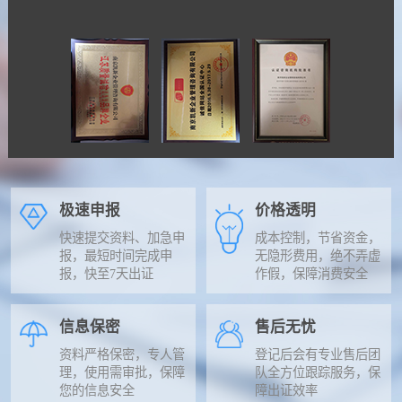
极速申报
价格透明
快速提交资料、加急申
成本控制，节省资金，
报，最短时间完成申
无隐形费用，绝不弄虚
报，快至7天出证
作假，保障消费安全
信息保密
售后无忧
资料严格保密，专人管
登记后会有专业售后团
理，使用需审批，保障
队全方位跟踪服务，保
您的信息安全
障出证效率