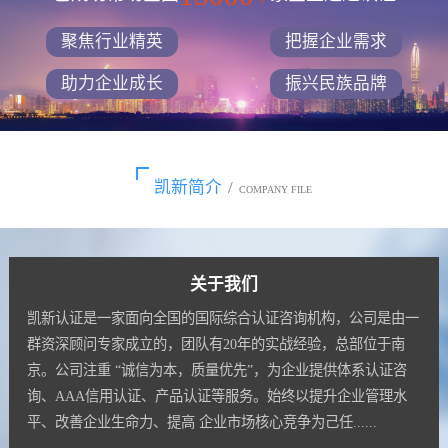
聚焦行业精英
把握企业需求
助力企业成长
振兴民族品牌
凯新简介
/
COMPANY FILE
关于我们
凯新认证是一家面向全国的国际综合认证咨询机构，公司是由一
群资深顾问专家成立的，团队有20年的实战经验，总部位于南
京。公司注重 “诚信为本，质量优先”，为企业提供体系认证咨
询、AAA信用认证、产品认证等服务。始终以提升企业管理水
平、改善企业生命力、提高 企业市场核心竞争为己任......