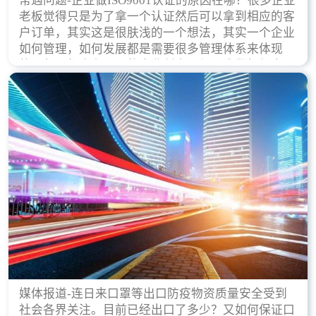
常遇问题-企业做ISO9001认证的原因在哪？很多企业
老板觉得只是为了拿一个认证然后可以拿到相应的客
户订单，其实这是很肤浅的一个想法，其实一个企业
如何管理，如何发展都是需要很多管理体系来体现
的，每天都会有不同的企业创立，但是我们如何去证
实一个企业的合法，有质量保证了？这就是ISO9001
认证体现价值的时候，那么键锋小编就来细说下企业
做ISO9001认证的根本原因。
媒体报道-连日来口罩等出口防疫物资质量安全受到
社会各界关注。目前已经出口了多少？又如何保证口