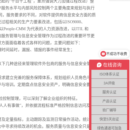
起的“千百十工程”，重点强调大力加强过程改进）整
户服务水平与内部风险控制两个主要角度来规划与执行
不同，服务要求的不同，对软件提供商信息安全方面的质
程相关的生产力要素改进，包括以ISO9000、
People-CMM 为代表的人力资源改进，以ITIL 和
T 运维服务管理与信息安全管理作为过程改进的重要环节更
付方面面临着各式各样的问题，主要问题如下：
时间延时，漏报、错报的事件经常发生；
不成功不收费
下几种途径来管理软件外包商的服务与信息安全管
在线咨询
ISO体系认证
求建立完善的服务保障体系，规划组织人员角色与职
3A评级
导与培训。定期盘点信息安全资产，明确信息安全要
服务认证
险控制管理，可以深刻了解企业组织的特征。
产品认证
人人有事做”，并依据流程标准严格控制信息访问及资
验厂辅导
快至5天出证
及定量指标，主动跟踪及监测日常操作活动，统计与
合中寻求持续改进的机会。服务质量与信息安全只是软
绿色通道可加急