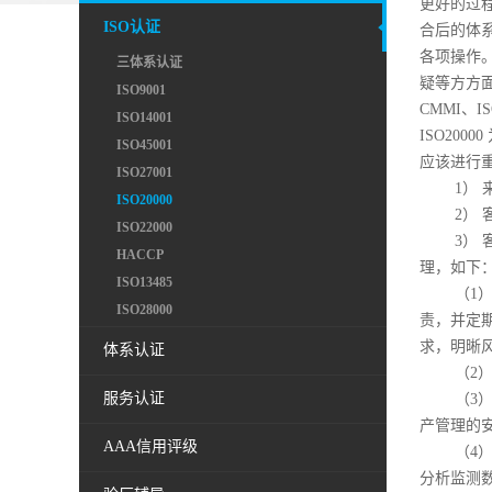
更好的过
ISO认证
合后的体
各项操作
三体系认证
疑等方方
ISO9001
CMMI、I
ISO14001
ISO20
ISO45001
应该进行
ISO27001
1） 来
ISO20000
2） 客
ISO22000
3） 客
HACCP
理，如下
ISO13485
（1） 
ISO28000
责，并定
求，明晰
体系认证
（2） 
服务认证
（3） 
产管理的
AAA信用评级
（4） 
分析监测