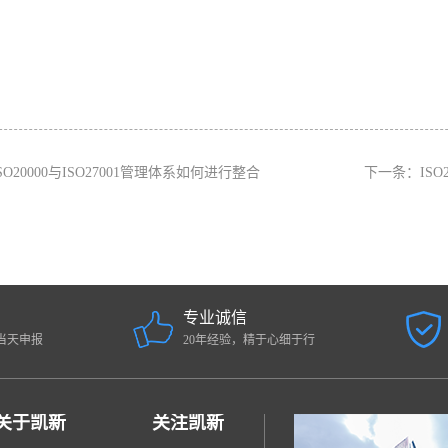
SO20000与ISO27001管理体系如何进行整合
下一条：
IS
专业诚信
当天申报
20年经验，精于心细于行
关于凯新
关注凯新