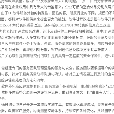
程持续改进质量，成为企业及政府重点关注的问题。（如：由商务部新近发
系准则在企业应用中具有重大的借鉴意义。企业可借助整合体系分别从客
。由于IT 软件服务外包的特殊性，面临的客户所属行业的不同，规模的
面面，都将对软件提供商来提出更大的挑战。软件过程改进是指与软件开发过
SO15504 为代表的质量改进，还包括以ISO27001 为代表的信息安全改进、以
000 为代表的IT 运维服务改进，还涉及到软件工程等各相关领域。其中I
重点实施与建设。大多数软件企业随着业务的不断拓展，在服务营销及交
自客户在软件业务上投诉、咨询、服务请求的数量逐渐增多，响应与处理
户相对分散，管理也相对分散，客户问题信息及解决方案共享难度大；
户关心软件提供商所交付的软件是否具有一定程度的安全保障性；通过以
：
需组建专门的服务团队管理运维的服务与安全，服务团队要根据客户的需
期与客户针对于服务质量取得沟通与确认。针对员工情况要进行及时的宣
风险评估和处理的方法和流程。
软件外包商应建立整套的IT 服务意识与保密机制，主动的服务意识与风
依据多体系整合原则来建设管理流程，做到真正意义上的“事事有人管，
安全。
通过购买或自己开发一套流程实施工具，有效固化管理流程，设置预告警
数据，改善客户服务；均衡测量监测体系，持续监控各种变化，从监测结