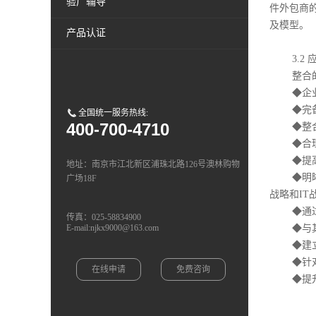
验厂辅导
件外包商
及模型。
产品认证
3.2 
整合的体
◆企业外
◆完备的
全国统一服务热线:
400-700-4710
◆整合体
◆合理规
◆提高 
地址：南京市江北新区浦珠北路126号澳林购物
◆明晰 I
广场18F
战略和IT
◆通过建
传真：025-58834900
E-mail:njkx9000@163.com
◆与其他体
◆建立成
◆针对与
在线申请
免费咨询
◆提升公