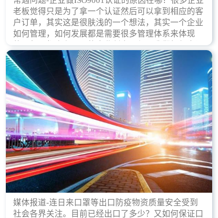
常遇问题-企业做ISO9001认证的原因在哪？很多企业
老板觉得只是为了拿一个认证然后可以拿到相应的客
户订单，其实这是很肤浅的一个想法，其实一个企业
如何管理，如何发展都是需要很多管理体系来体现
的，每天都会有不同的企业创立，但是我们如何去证
实一个企业的合法，有质量保证了？这就是ISO9001
认证体现价值的时候，那么键锋小编就来细说下企业
做ISO9001认证的根本原因。
媒体报道-连日来口罩等出口防疫物资质量安全受到
社会各界关注。目前已经出口了多少？又如何保证口