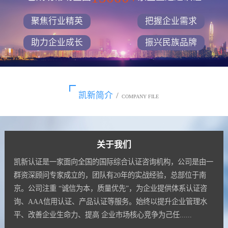
聚焦行业精英
把握企业需求
助力企业成长
振兴民族品牌
凯新简介
/
COMPANY FILE
关于我们
凯新认证是一家面向全国的国际综合认证咨询机构，公司是由一
群资深顾问专家成立的，团队有20年的实战经验，总部位于南
京。公司注重 “诚信为本，质量优先”，为企业提供体系认证咨
询、AAA信用认证、产品认证等服务。始终以提升企业管理水
平、改善企业生命力、提高 企业市场核心竞争为己任......