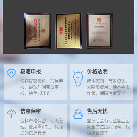
极速申报
价格透明
快速提交资料、加急申
成本控制，节省资金，
报，最短时间完成申
无隐形费用，绝不弄虚
报，快至7天出证
作假，保障消费安全
信息保密
售后无忧
资料严格保密，专人管
登记后会有专业售后团
理，使用需审批，保障
队全方位跟踪服务，保
您的信息安全
障出证效率