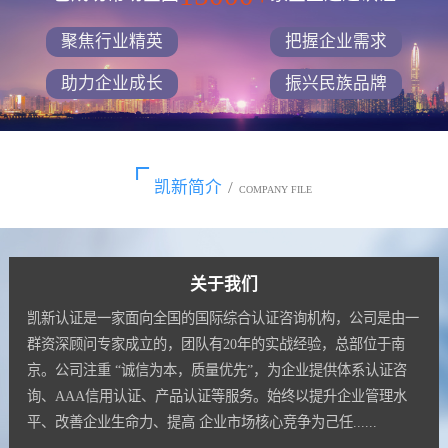
聚焦行业精英
把握企业需求
助力企业成长
振兴民族品牌
凯新简介
/
COMPANY FILE
关于我们
凯新认证是一家面向全国的国际综合认证咨询机构，公司是由一
群资深顾问专家成立的，团队有20年的实战经验，总部位于南
京。公司注重 “诚信为本，质量优先”，为企业提供体系认证咨
询、AAA信用认证、产品认证等服务。始终以提升企业管理水
平、改善企业生命力、提高 企业市场核心竞争为己任......