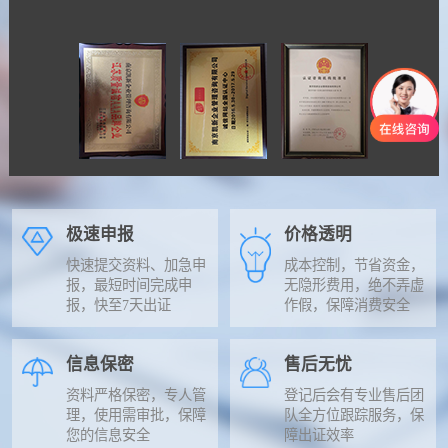
极速申报
价格透明
快速提交资料、加急申
成本控制，节省资金，
报，最短时间完成申
无隐形费用，绝不弄虚
报，快至7天出证
作假，保障消费安全
信息保密
售后无忧
资料严格保密，专人管
登记后会有专业售后团
理，使用需审批，保障
队全方位跟踪服务，保
您的信息安全
障出证效率