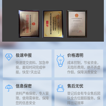
极速申报
价格透明
快速提交资料、加急申
成本控制，节省资金，
报，最短时间完成申
无隐形费用，绝不弄虚
报，快至7天出证
作假，保障消费安全
信息保密
售后无忧
资料严格保密，专人管
登记后会有专业售后团
理，使用需审批，保障
队全方位跟踪服务，保
您的信息安全
障出证效率