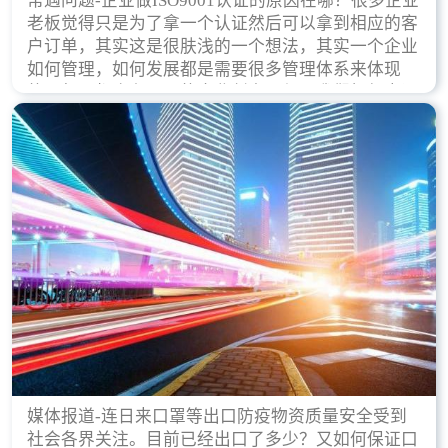
常遇问题-企业做ISO9001认证的原因在哪？很多企业
老板觉得只是为了拿一个认证然后可以拿到相应的客
户订单，其实这是很肤浅的一个想法，其实一个企业
如何管理，如何发展都是需要很多管理体系来体现
的，每天都会有不同的企业创立，但是我们如何去证
实一个企业的合法，有质量保证了？这就是ISO9001
认证体现价值的时候，那么键锋小编就来细说下企业
做ISO9001认证的根本原因。
媒体报道-连日来口罩等出口防疫物资质量安全受到
社会各界关注。目前已经出口了多少？又如何保证口