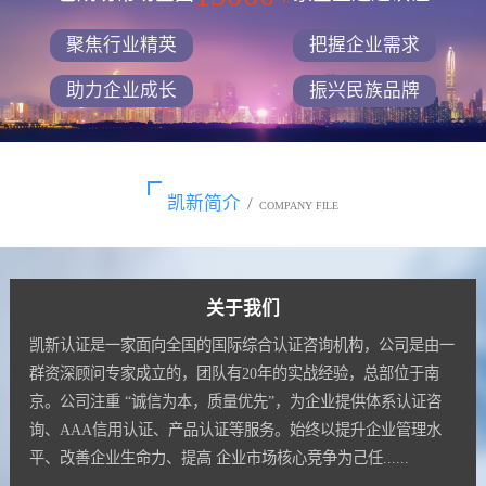
聚焦行业精英
把握企业需求
助力企业成长
振兴民族品牌
凯新简介
/
COMPANY FILE
关于我们
凯新认证是一家面向全国的国际综合认证咨询机构，公司是由一
群资深顾问专家成立的，团队有20年的实战经验，总部位于南
京。公司注重 “诚信为本，质量优先”，为企业提供体系认证咨
询、AAA信用认证、产品认证等服务。始终以提升企业管理水
平、改善企业生命力、提高 企业市场核心竞争为己任......