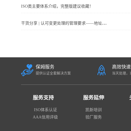
ISO类主要体系介绍，完整版建议收藏！
干货分享 | 认可变更处理的管理要求——地址搬迁、授权签字人变更、标准变更
保姆服务
高效快速
提供认证全套解决方案
当天处理，
服务支持
服务延伸
ISO体系认证
凯新培训
AAA信用评级
验厂服务