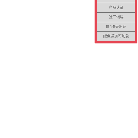
产品认证
验厂辅导
快至5天出证
绿色通道可加急