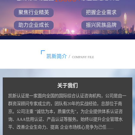
聚焦行业精英
把握企业需求
助力企业成长
振兴民族品牌
凯新简介
/
COMPANY FILE
关于我们
凯新认证是一家面向全国的国际综合认证咨询机构，公司是由一
群资深顾问专家成立的，团队有20年的实战经验，总部位于南
京。公司注重 “诚信为本，质量优先”，为企业提供体系认证咨
询、AAA信用认证、产品认证等服务。始终以提升企业管理水
平、改善企业生命力、提高 企业市场核心竞争为己任......