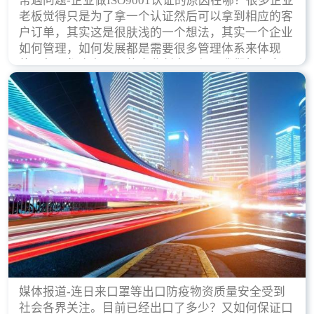
常遇问题-企业做ISO9001认证的原因在哪？很多企业
老板觉得只是为了拿一个认证然后可以拿到相应的客
户订单，其实这是很肤浅的一个想法，其实一个企业
如何管理，如何发展都是需要很多管理体系来体现
的，每天都会有不同的企业创立，但是我们如何去证
实一个企业的合法，有质量保证了？这就是ISO9001
认证体现价值的时候，那么键锋小编就来细说下企业
做ISO9001认证的根本原因。
媒体报道-连日来口罩等出口防疫物资质量安全受到
社会各界关注。目前已经出口了多少？又如何保证口