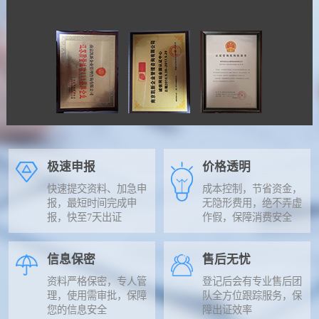
极速申报
价格透明
快速提交资料、加急申
成本控制，节省资金，
报，最短时间完成申
无隐形费用，绝不弄虚
报，快至7天出证
作假，保障消费安全
信息保密
售后无忧
资料严格保密，专人管
登记后会有专业售后团
理，使用需审批，保障
队全方位跟踪服务，保
您的信息安全
障出证效率