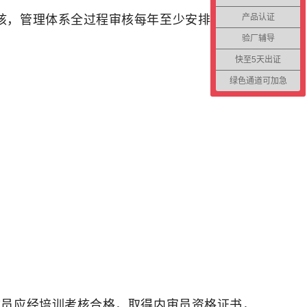
产品认证
核，管理体系全过程审核每年至少安排一次，
验厂辅导
快至5天出证
绿色通道可加急
成员应经培训考核合格，取得内审员资格证书，