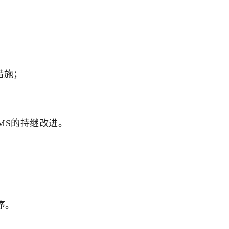
措施；
SMS的持继改进。
序。