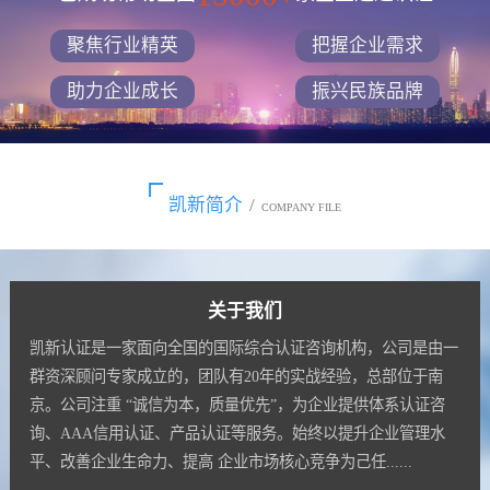
聚焦行业精英
把握企业需求
助力企业成长
振兴民族品牌
凯新简介
/
COMPANY FILE
关于我们
凯新认证是一家面向全国的国际综合认证咨询机构，公司是由一
群资深顾问专家成立的，团队有20年的实战经验，总部位于南
京。公司注重 “诚信为本，质量优先”，为企业提供体系认证咨
询、AAA信用认证、产品认证等服务。始终以提升企业管理水
平、改善企业生命力、提高 企业市场核心竞争为己任......