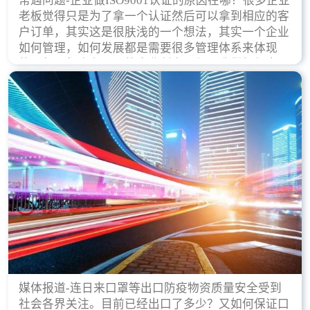
常遇问题-企业做ISO9001认证的原因在哪？很多企业
老板觉得只是为了拿一个认证然后可以拿到相应的客
户订单，其实这是很肤浅的一个想法，其实一个企业
如何管理，如何发展都是需要很多管理体系来体现
的，每天都会有不同的企业创立，但是我们如何去证
实一个企业的合法，有质量保证了？这就是ISO9001
认证体现价值的时候，那么键锋小编就来细说下企业
做ISO9001认证的根本原因。
媒体报道-连日来口罩等出口防疫物资质量安全受到
社会各界关注。目前已经出口了多少？又如何保证口