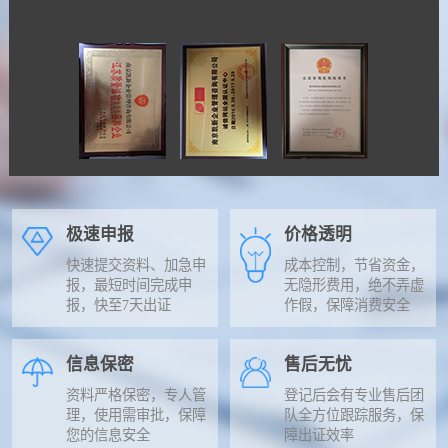
极速申报
价格透明
快速提交资料、加急申
成本控制，节省资金，
报，最短时间完成申
无隐形费用，绝不弄虚
报，快至7天出证
作假，保障消费安全
信息保密
售后无忧
资料严格保密，专人管
登记后会有专业售后团
理，使用需审批，保障
队全方位跟踪服务，保
您的信息安全
障出证效率