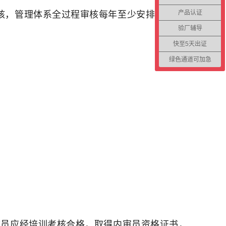
产品认证
核，管理体系全过程审核每年至少安排一次，
验厂辅导
快至5天出证
绿色通道可加急
成员应经培训考核合格，取得内审员资格证书，