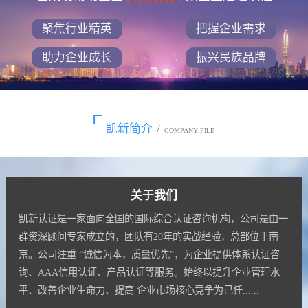
聚焦行业精英
把握企业需求
助力企业成长
振兴民族品牌
凯新简介
/
COMPANY FILE
关于我们
凯新认证是一家面向全国的国际综合认证咨询机构，公司是由一
群资深顾问专家成立的，团队有20年的实战经验，总部位于南
京。公司注重 “诚信为本，质量优先”，为企业提供体系认证咨
询、AAA信用认证、产品认证等服务。始终以提升企业管理水
平、改善企业生命力、提高 企业市场核心竞争为己任......