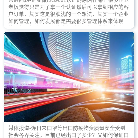
常遇问题-企业做ISO9001认证的原因在哪？很多企业
老板觉得只是为了拿一个认证然后可以拿到相应的客
户订单，其实这是很肤浅的一个想法，其实一个企业
如何管理，如何发展都是需要很多管理体系来体现
的，每天都会有不同的企业创立，但是我们如何去证
实一个企业的合法，有质量保证了？这就是ISO9001
认证体现价值的时候，那么键锋小编就来细说下企业
做ISO9001认证的根本原因。
媒体报道-连日来口罩等出口防疫物资质量安全受到
社会各界关注。目前已经出口了多少？又如何保证口