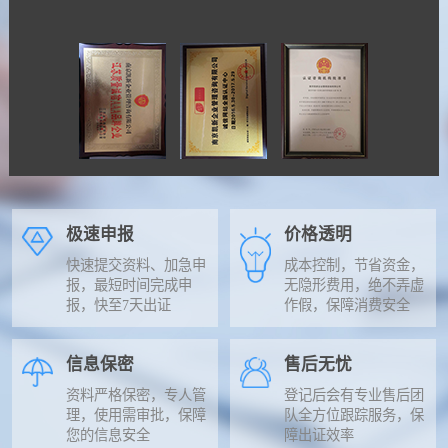
极速申报
价格透明
快速提交资料、加急申
成本控制，节省资金，
报，最短时间完成申
无隐形费用，绝不弄虚
报，快至7天出证
作假，保障消费安全
信息保密
售后无忧
资料严格保密，专人管
登记后会有专业售后团
理，使用需审批，保障
队全方位跟踪服务，保
您的信息安全
障出证效率