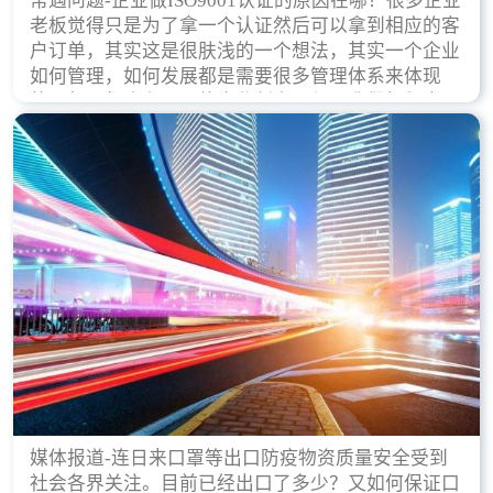
常遇问题-企业做ISO9001认证的原因在哪？很多企业
老板觉得只是为了拿一个认证然后可以拿到相应的客
户订单，其实这是很肤浅的一个想法，其实一个企业
如何管理，如何发展都是需要很多管理体系来体现
的，每天都会有不同的企业创立，但是我们如何去证
实一个企业的合法，有质量保证了？这就是ISO9001
认证体现价值的时候，那么键锋小编就来细说下企业
做ISO9001认证的根本原因。
媒体报道-连日来口罩等出口防疫物资质量安全受到
社会各界关注。目前已经出口了多少？又如何保证口