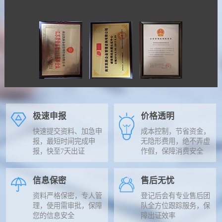
极速申报
价格透明
快速提交资料、加急申
成本控制，节省资金，
报，最短时间完成申
无隐形费用，绝不弄虚
报，快至7天出证
作假，保障消费安全
信息保密
售后无忧
资料严格保密，专人管
登记后会有专业售后团
理，使用需审批，保障
队全方位跟踪服务，保
您的信息安全
障出证效率