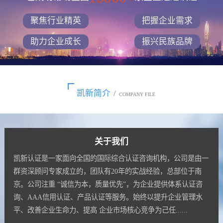
聚焦行业精英
把握企业需求
助力企业成长
振兴民族品牌
凯新简介
/
COMPANY FILE
关于我们
凯新认证是一家面向全国的国际综合认证咨询机构，公司是由一
群资深顾问专家成立的，团队有20年的实战经验，总部位于南
京。公司注重 “诚信为本，质量优先”，为企业提供体系认证咨
询、AAA信用认证、产品认证等服务。始终以提升企业管理水
平、改善企业生命力、提高 企业市场核心竞争为己任......