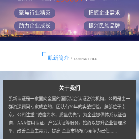
聚焦行业精英
把握企业需求
助力企业成长
振兴民族品牌
凯新简介
/
COMPANY FILE
关于我们
凯新认证是一家面向全国的国际综合认证咨询机构，公司是由一
群资深顾问专家成立的，团队有20年的实战经验，总部位于南
京。公司注重 “诚信为本，质量优先”，为企业提供体系认证咨
询、AAA信用认证、产品认证等服务。始终以提升企业管理水
平、改善企业生命力、提高 企业市场核心竞争为己任......