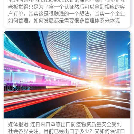
常遇问题-企业做ISO9001认证的原因在哪？很多企业
老板觉得只是为了拿一个认证然后可以拿到相应的客
户订单，其实这是很肤浅的一个想法，其实一个企业
如何管理，如何发展都是需要很多管理体系来体现
的，每天都会有不同的企业创立，但是我们如何去证
实一个企业的合法，有质量保证了？这就是ISO9001
认证体现价值的时候，那么键锋小编就来细说下企业
做ISO9001认证的根本原因。
媒体报道-连日来口罩等出口防疫物资质量安全受到
社会各界关注。目前已经出口了多少？又如何保证口