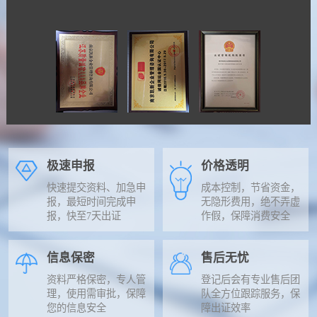
极速申报
价格透明
快速提交资料、加急申
成本控制，节省资金，
报，最短时间完成申
无隐形费用，绝不弄虚
报，快至7天出证
作假，保障消费安全
信息保密
售后无忧
资料严格保密，专人管
登记后会有专业售后团
理，使用需审批，保障
队全方位跟踪服务，保
您的信息安全
障出证效率