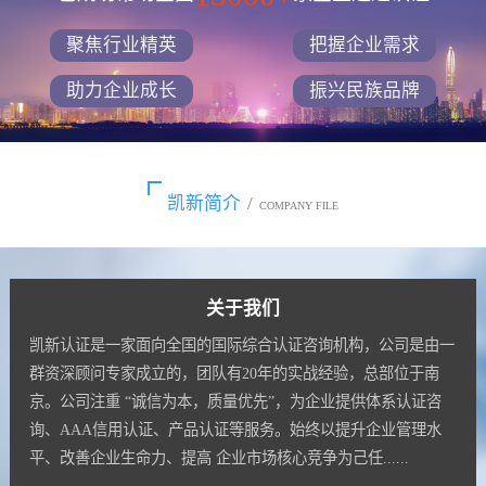
聚焦行业精英
把握企业需求
助力企业成长
振兴民族品牌
凯新简介
/
COMPANY FILE
关于我们
凯新认证是一家面向全国的国际综合认证咨询机构，公司是由一
群资深顾问专家成立的，团队有20年的实战经验，总部位于南
京。公司注重 “诚信为本，质量优先”，为企业提供体系认证咨
询、AAA信用认证、产品认证等服务。始终以提升企业管理水
平、改善企业生命力、提高 企业市场核心竞争为己任......