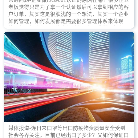
常遇问题-企业做ISO9001认证的原因在哪？很多企业
老板觉得只是为了拿一个认证然后可以拿到相应的客
户订单，其实这是很肤浅的一个想法，其实一个企业
如何管理，如何发展都是需要很多管理体系来体现
的，每天都会有不同的企业创立，但是我们如何去证
实一个企业的合法，有质量保证了？这就是ISO9001
认证体现价值的时候，那么键锋小编就来细说下企业
做ISO9001认证的根本原因。
媒体报道-连日来口罩等出口防疫物资质量安全受到
社会各界关注。目前已经出口了多少？又如何保证口