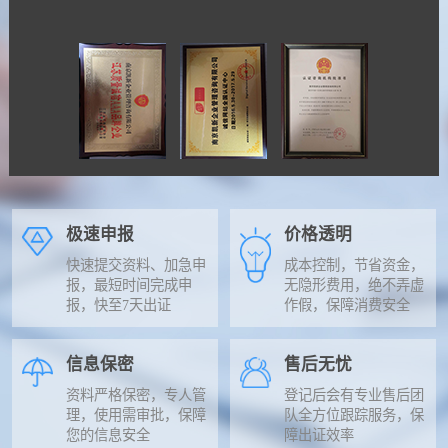
极速申报
价格透明
快速提交资料、加急申
成本控制，节省资金，
报，最短时间完成申
无隐形费用，绝不弄虚
报，快至7天出证
作假，保障消费安全
信息保密
售后无忧
资料严格保密，专人管
登记后会有专业售后团
理，使用需审批，保障
队全方位跟踪服务，保
您的信息安全
障出证效率