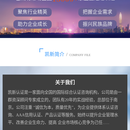
聚焦行业精英
把握企业需求
助力企业成长
振兴民族品牌
凯新简介
/
COMPANY FILE
关于我们
凯新认证是一家面向全国的国际综合认证咨询机构，公司是由一
群资深顾问专家成立的，团队有20年的实战经验，总部位于南
京。公司注重 “诚信为本，质量优先”，为企业提供体系认证咨
询、AAA信用认证、产品认证等服务。始终以提升企业管理水
平、改善企业生命力、提高 企业市场核心竞争为己任......