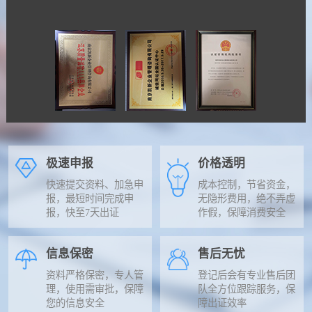
极速申报
价格透明
快速提交资料、加急申
成本控制，节省资金，
报，最短时间完成申
无隐形费用，绝不弄虚
报，快至7天出证
作假，保障消费安全
信息保密
售后无忧
资料严格保密，专人管
登记后会有专业售后团
理，使用需审批，保障
队全方位跟踪服务，保
您的信息安全
障出证效率