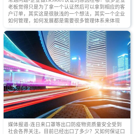
常遇问题-企业做ISO9001认证的原因在哪？很多企业
老板觉得只是为了拿一个认证然后可以拿到相应的客
户订单，其实这是很肤浅的一个想法，其实一个企业
如何管理，如何发展都是需要很多管理体系来体现
的，每天都会有不同的企业创立，但是我们如何去证
实一个企业的合法，有质量保证了？这就是ISO9001
认证体现价值的时候，那么键锋小编就来细说下企业
做ISO9001认证的根本原因。
媒体报道-连日来口罩等出口防疫物资质量安全受到
社会各界关注。目前已经出口了多少？又如何保证口