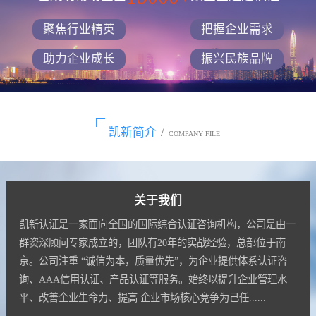
聚焦行业精英
把握企业需求
助力企业成长
振兴民族品牌
凯新简介
/
COMPANY FILE
关于我们
凯新认证是一家面向全国的国际综合认证咨询机构，公司是由一
群资深顾问专家成立的，团队有20年的实战经验，总部位于南
京。公司注重 “诚信为本，质量优先”，为企业提供体系认证咨
询、AAA信用认证、产品认证等服务。始终以提升企业管理水
平、改善企业生命力、提高 企业市场核心竞争为己任......