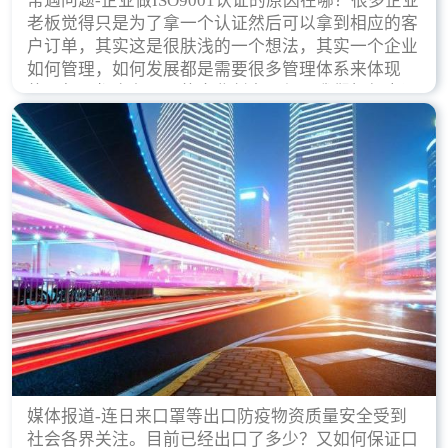
常遇问题-企业做ISO9001认证的原因在哪？很多企业
老板觉得只是为了拿一个认证然后可以拿到相应的客
户订单，其实这是很肤浅的一个想法，其实一个企业
如何管理，如何发展都是需要很多管理体系来体现
的，每天都会有不同的企业创立，但是我们如何去证
实一个企业的合法，有质量保证了？这就是ISO9001
认证体现价值的时候，那么键锋小编就来细说下企业
做ISO9001认证的根本原因。
媒体报道-连日来口罩等出口防疫物资质量安全受到
社会各界关注。目前已经出口了多少？又如何保证口