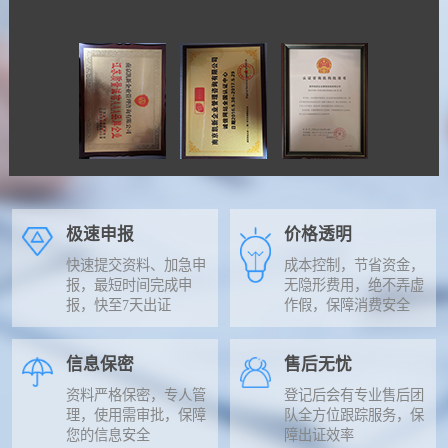
极速申报
价格透明
快速提交资料、加急申
成本控制，节省资金，
报，最短时间完成申
无隐形费用，绝不弄虚
报，快至7天出证
作假，保障消费安全
信息保密
售后无忧
资料严格保密，专人管
登记后会有专业售后团
理，使用需审批，保障
队全方位跟踪服务，保
您的信息安全
障出证效率