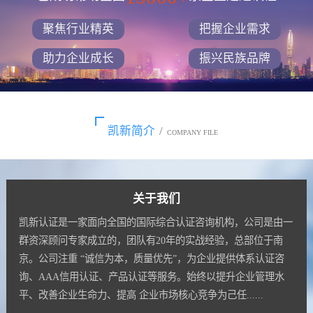
聚焦行业精英
把握企业需求
助力企业成长
振兴民族品牌
凯新简介
/
COMPANY FILE
关于我们
凯新认证是一家面向全国的国际综合认证咨询机构，公司是由一
群资深顾问专家成立的，团队有20年的实战经验，总部位于南
京。公司注重 “诚信为本，质量优先”，为企业提供体系认证咨
询、AAA信用认证、产品认证等服务。始终以提升企业管理水
平、改善企业生命力、提高 企业市场核心竞争为己任......