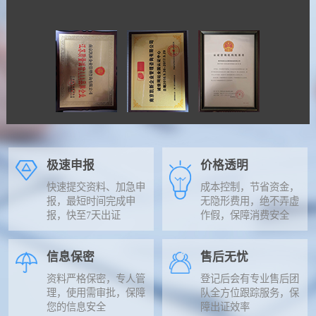
极速申报
价格透明
快速提交资料、加急申
成本控制，节省资金，
报，最短时间完成申
无隐形费用，绝不弄虚
报，快至7天出证
作假，保障消费安全
信息保密
售后无忧
资料严格保密，专人管
登记后会有专业售后团
理，使用需审批，保障
队全方位跟踪服务，保
您的信息安全
障出证效率