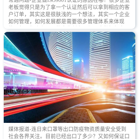
常遇问题-企业做ISO9001认证的原因在哪？很多企业
老板觉得只是为了拿一个认证然后可以拿到相应的客
户订单，其实这是很肤浅的一个想法，其实一个企业
如何管理，如何发展都是需要很多管理体系来体现
的，每天都会有不同的企业创立，但是我们如何去证
实一个企业的合法，有质量保证了？这就是ISO9001
认证体现价值的时候，那么键锋小编就来细说下企业
做ISO9001认证的根本原因。
媒体报道-连日来口罩等出口防疫物资质量安全受到
社会各界关注。目前已经出口了多少？又如何保证口