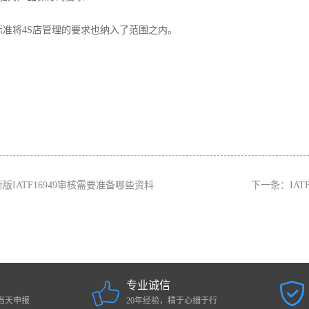
将4S店管理的要求也纳入了范围之内。
新版IATF16949审核需要准备哪些资料
下一条：
IA
专业诚信
当天申报
20年经验，精于心细于行