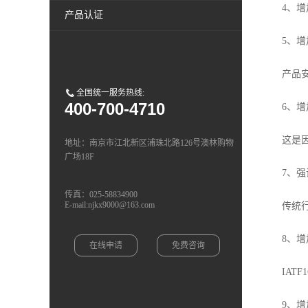
4、增加
产品认证
5、增加
产品安全的
全国统一服务热线:
400-700-4710
6、增加
这是因为
地址：南京市江北新区浦珠北路126号澳林购物
广场18F
7、强调
传真：025-58834900
E-mail:njkx9000@163.com
传统行业
8、增加
在线申请
免费咨询
IATF1
9、增加