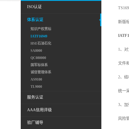
ISO认证
TS1694
体系认证
新版标准
知识产权贯标
IAT
IATF16949
HSE石油石化
1、对文
SA8000
QC080000
文件和记
国军标体系
诚信管理体系
2、结
AS9100
TL9000
统一采用
服务认证
3、加强
AAA信用评级
风险管理
验厂辅导