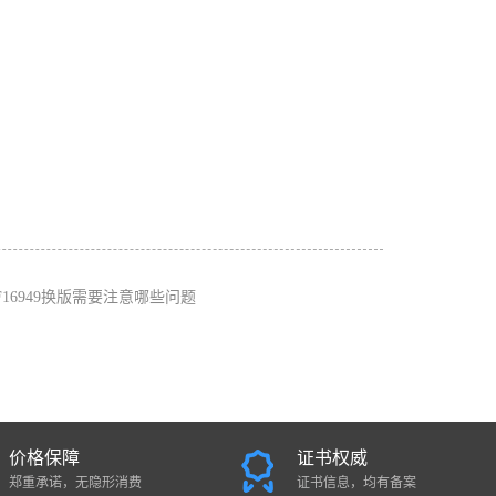
TF16949换版需要注意哪些问题
价格保障
证书权威
郑重承诺，无隐形消费
证书信息，均有备案