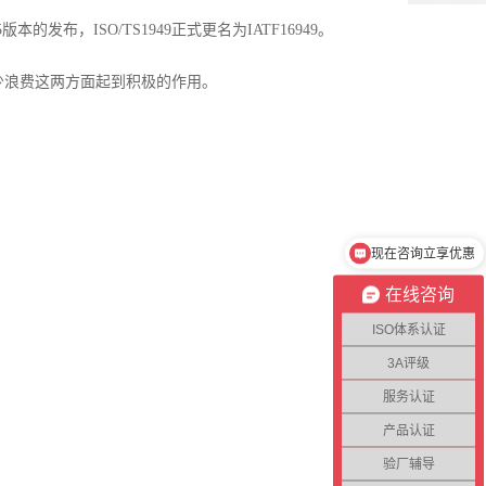
5版本的发布，ISO/TS1949正式更名为IATF16949。
浪费这两方面起到积极的作用。
现在咨询立享优惠
在线咨询
ISO体系认证
3A评级
服务认证
产品认证
验厂辅导