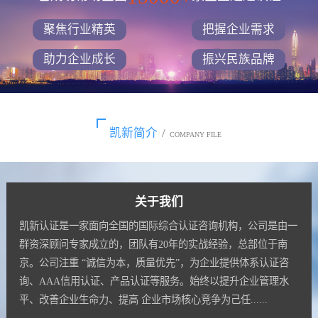
聚焦行业精英
把握企业需求
助力企业成长
振兴民族品牌
凯新简介
/
COMPANY FILE
关于我们
凯新认证是一家面向全国的国际综合认证咨询机构，公司是由一
群资深顾问专家成立的，团队有20年的实战经验，总部位于南
京。公司注重 “诚信为本，质量优先”，为企业提供体系认证咨
询、AAA信用认证、产品认证等服务。始终以提升企业管理水
平、改善企业生命力、提高 企业市场核心竞争为己任......