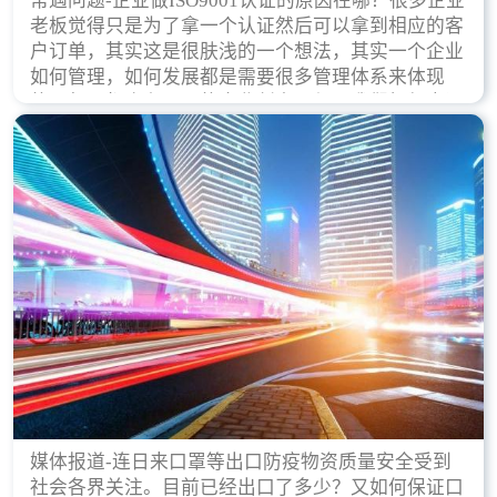
常遇问题-企业做ISO9001认证的原因在哪？很多企业
老板觉得只是为了拿一个认证然后可以拿到相应的客
户订单，其实这是很肤浅的一个想法，其实一个企业
如何管理，如何发展都是需要很多管理体系来体现
的，每天都会有不同的企业创立，但是我们如何去证
实一个企业的合法，有质量保证了？这就是ISO9001
认证体现价值的时候，那么键锋小编就来细说下企业
做ISO9001认证的根本原因。
媒体报道-连日来口罩等出口防疫物资质量安全受到
社会各界关注。目前已经出口了多少？又如何保证口