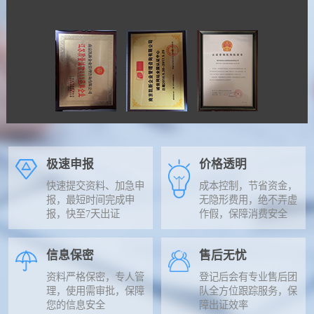
极速申报
价格透明
快速提交资料、加急申
成本控制，节省资金，
报，最短时间完成申
无隐形费用，绝不弄虚
报，快至7天出证
作假，保障消费安全
信息保密
售后无忧
资料严格保密，专人管
登记后会有专业售后团
理，使用需审批，保障
队全方位跟踪服务，保
您的信息安全
障出证效率