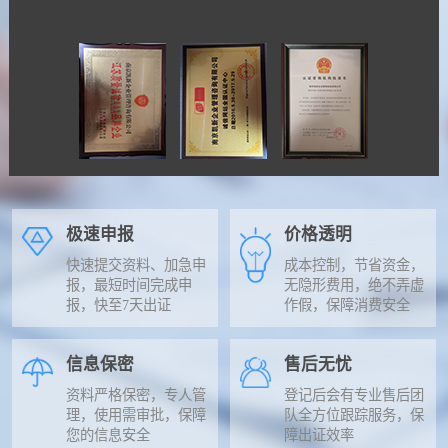
极速申报
价格透明
快速提交资料、加急申
成本控制，节省资金，
报，最短时间完成申
无隐形费用，绝不弄虚
报，快至7天出证
作假，保障消费安全
信息保密
售后无忧
资料严格保密，专人管
登记后会有专业售后团
理，使用需审批，保障
队全方位跟踪服务，保
您的信息安全
障出证效率