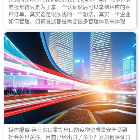
常遇问题-企业做ISO9001认证的原因在哪？很多企业
老板觉得只是为了拿一个认证然后可以拿到相应的客
户订单，其实这是很肤浅的一个想法，其实一个企业
如何管理，如何发展都是需要很多管理体系来体现
的，每天都会有不同的企业创立，但是我们如何去证
实一个企业的合法，有质量保证了？这就是ISO9001
认证体现价值的时候，那么键锋小编就来细说下企业
做ISO9001认证的根本原因。
媒体报道-连日来口罩等出口防疫物资质量安全受到
社会各界关注。目前已经出口了多少？又如何保证口