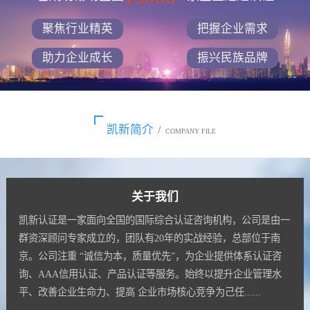
聚焦行业精英
把握企业需求
助力企业成长
振兴民族品牌
凯新简介
/
COMPANY FILE
关于我们
凯新认证是一家面向全国的国际综合认证咨询机构，公司是由一
群资深顾问专家成立的，团队有20年的实战经验，总部位于南
京。公司注重 “诚信为本，质量优先”，为企业提供体系认证咨
询、AAA信用认证、产品认证等服务。始终以提升企业管理水
平、改善企业生命力、提高 企业市场核心竞争为己任......