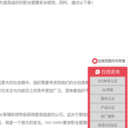
的，都是为提高组织的职业健康安全绩效。同时，通过以下表1
全国范围均可受理
在线咨询
ISO体系认证
到更大的社会期许。组织需要考虑到他们的分包商和供
3A评级
仅仅关注与内部员工的条件更加广泛，意味着组织不能
服务认证
产品认证
需要从管理和领导层获得更高程度的认可。这对于那些目
验厂辅导
是一个很大的变化。ISO 45001要求职业健康和
快至5天出证