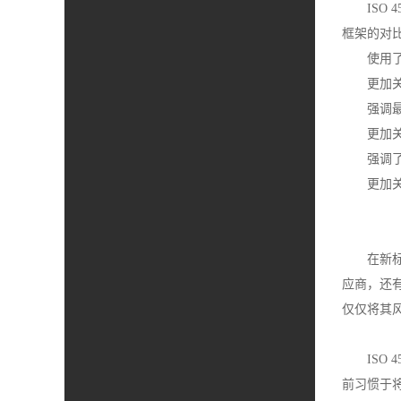
ISO
框架的对
使用
更加关
强调
更加
强调
更加
在新
应商，还
仅仅将其风
IS
前习惯于将