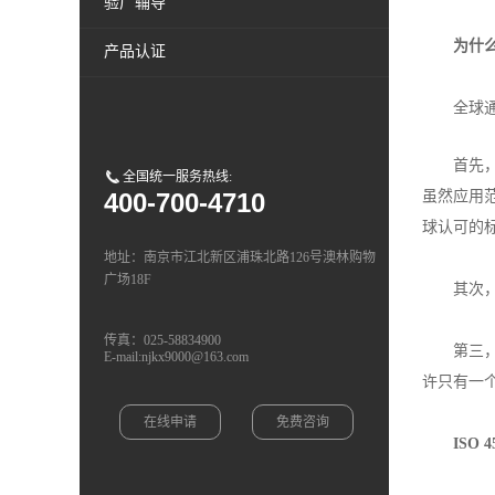
验厂辅导
为什么
产品认证
全球
首先
全国统一服务热线:
400-700-4710
虽然应用范
球认可的
地址：南京市江北新区浦珠北路126号澳林购物
广场18F
其次，
传真：025-58834900
第三
E-mail:njkx9000@163.com
许只有一个
在线申请
免费咨询
ISO 