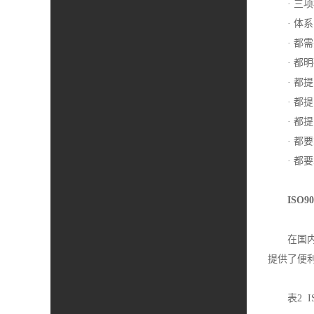
· 
· 体
· 都
· 
· 
· 
· 
· 
· 
ISO9
在国
提供了便
表2 I