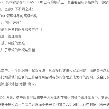
 45001的构建是在OHSAS 18001已有的规范上，其主要目标是相同
比，也存如下不同之处：
了ISO管理体系的高级结构
注“组织环境”
最高管理者的职责和领导作用
关注于管理职责
了基于风险的思维
关注于绩效的监视与测量
标准中，一个组织将不仅仅专注于其直接的健康和安全问题，而是会考虑
有比如说他们自身的工作会在周围对相邻的邻居造成怎样的影响。这会比
险通过外包“嫁接”出去。
O 45001强调，这些职业健康和安全因素体现在组织的整个管理体系中，
责任授权给一个安全经理而不是完全地融合入组织的运行中的使用者来说，将