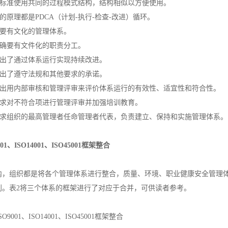
三项标准使用共同的过程模式结构，结构相似以方便使用。
系的原理都是PDCA（计划-执行-检查-改进）循环。
需要有文化的管理体系。
都明确要有文件化的职责分工。
都提出了通过体系运行实现持续改进。
都提出了遵守法规和其他要求的承诺。
都提出用内部审核和管理评审来评价体系运行的有效性、适宜性和符合性。
都要求对不符合项进行管理评审并加强培训教育。
都要求组织的最高管理者任命管理者代表，负责建立、保持和实施管理体系。
001、ISO14001、ISO45001框架整合
内，组织都是将各个管理体系进行整合，质量、环境、职业健康安全管理体
利。表2将三个体系的框架进行了对应于合并，可供读者参考。
SO9001、ISO14001、ISO45001框架整合