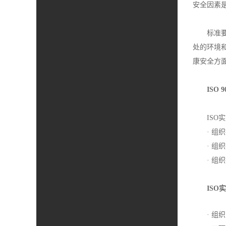
安全因素
标准
处的环境
康安全方
ISO 9
IS
· 组
· 组
· 组
ISO
· 