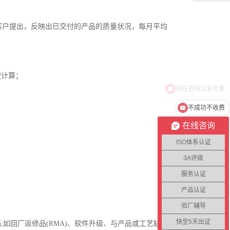
客户提出，反映出已交付的产品的质量状况，每月平均
被计算；
不成功不收费
在线咨询
ISO体系认证
3A评级
服务认证
产品认证
验厂辅导
快至5天出证
如回厂返修品(RMA)、软件升级、与产品或工艺缺陷