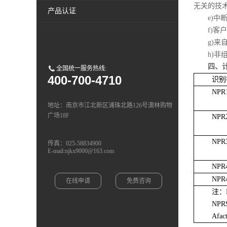
无关的技
产品认证
e)中
f)客
g)
h)
四、
全国统一服务热线:
400-700-4710
识别
NPR
地址：南京市江北新区浦珠北路126号澳林购物
广场18F
NPR
NPR
传真：025-58834900
E-mail:njkx9000@163.com
NPR
NPR
在线申请
免费咨询
注：
NP
Afa