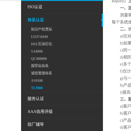
Repor
ISO认证
一、
测量
体系认证
每个系统
二、
知识产权贯标
a)
IATF16949
b)
HSE石油石化
c)
SA8000
d)
QC080000
e)
国军标体系
f)仅
诚信管理体系
g)
AS9100
h)
TL9000
i)报
服务认证
三、
a)客
AAA信用评级
b)
c)
验厂辅导
d)