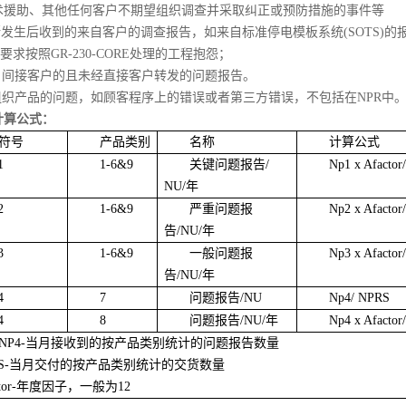
术援助、其他任何客户不期望组织调查并采取纠正或预防措施的事件等
断发生后收到的来自客户的调查报告，如来自标准停电模板系统(SOTS)的
户要求按照GR-230-CORE处理的工程抱怨；
来自间接客户的且未经直接客户转发的问题报告。
非组织产品的问题，如顾客程序上的错误或者第三方错误，不包括在NPR中
计算公式：
符号
产品类别
名称
计算公式
1
1-6&9
关键问题报告/
Np1 x Afactor
NU/年
2
1-6&9
严重问题报
Np2 x Afactor
告/NU/年
3
1-6&9
一般问题报
Np3 x Afactor
告/NU/年
4
7
问题报告/NU
Np4/ NPRS
4
8
问题报告/NU/年
Np4 x Afactor
NP4-当月接收到的按产品类别统计的问题报告数量
RS-当月交付的按产品类别统计的交货数量
ctor-年度因子，一般为12