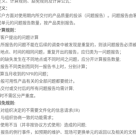
ts）定义、计算规则、豁免规则及计算公式：
定义：
客户方面对使用期内所交付的产品质量的投诉（问题报告）。问题报告由
或单元的问题报告数量，按产品类别报告。
计算规则：
仅对客户提出的问题计算
如果所报告的问题不能在后续的调查中被发现是重复的，则该问题报告必须
同一地点、时间的相同问题，重复开出的报告，应归类为一问题报告；
相同的缺失发生在不同地点或不同时间之问题，应分开计算报告数量;
多个报告不同类别而同列一报告书上时，分别计算；
计算当月收到的NPR的问题；
与一般可用性产品有关的全部问题都要统计。
产品交付或交付后的所有问题报告均需计算;
告时不需区分严重度。
豁免规则:
户对组织决定的不需要文件化的信息请求(IR)
客户与组织协商一致的功能需求；
产品使用不当（并非按协议方式使用）造成的问题;
客户报告的例行事件，如预期的维护、现场可更换单元的返回以及相关的文档,