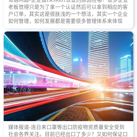
常遇问题-企业做ISO9001认证的原因在哪？很多企业
老板觉得只是为了拿一个认证然后可以拿到相应的客
户订单，其实这是很肤浅的一个想法，其实一个企业
如何管理，如何发展都是需要很多管理体系来体现
的，每天都会有不同的企业创立，但是我们如何去证
实一个企业的合法，有质量保证了？这就是ISO9001
认证体现价值的时候，那么键锋小编就来细说下企业
做ISO9001认证的根本原因。
媒体报道-连日来口罩等出口防疫物资质量安全受到
社会各界关注。目前已经出口了多少？又如何保证口