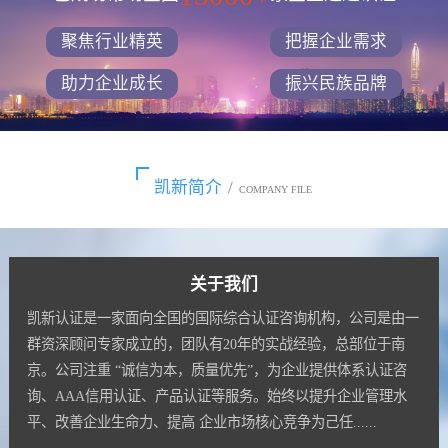
聚焦行业精英
把握企业需求
助力企业成长
振兴民族品牌
凯新简介
/
COMPANY FILE
关于我们
凯新认证是一家面向全国的国际综合认证咨询机构，公司是由一
群资深顾问专家成立的，团队有20年的实战经验，总部位于南
京。公司注重 “诚信为本，质量优先”，为企业提供体系认证咨
询、AAA信用认证、产品认证等服务。始终以提升企业管理水
平、改善企业生命力、提高 企业市场核心竞争为己任......