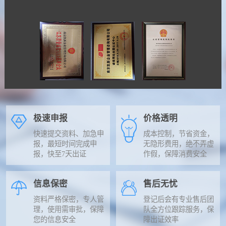
极速申报
价格透明
快速提交资料、加急申
成本控制，节省资金，
报，最短时间完成申
无隐形费用，绝不弄虚
报，快至7天出证
作假，保障消费安全
信息保密
售后无忧
资料严格保密，专人管
登记后会有专业售后团
理，使用需审批，保障
队全方位跟踪服务，保
您的信息安全
障出证效率