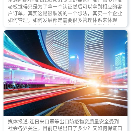
常遇问题-企业做ISO9001认证的原因在哪？很多企业
老板觉得只是为了拿一个认证然后可以拿到相应的客
户订单，其实这是很肤浅的一个想法，其实一个企业
如何管理，如何发展都是需要很多管理体系来体现
的，每天都会有不同的企业创立，但是我们如何去证
实一个企业的合法，有质量保证了？这就是ISO9001
认证体现价值的时候，那么键锋小编就来细说下企业
做ISO9001认证的根本原因。
媒体报道-连日来口罩等出口防疫物资质量安全受到
社会各界关注。目前已经出口了多少？又如何保证口