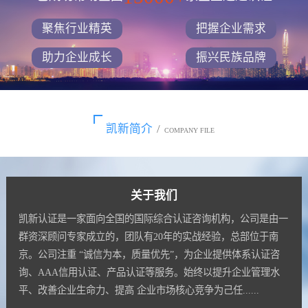
聚焦行业精英
把握企业需求
助力企业成长
振兴民族品牌
凯新简介
/
COMPANY FILE
关于我们
凯新认证是一家面向全国的国际综合认证咨询机构，公司是由一
群资深顾问专家成立的，团队有20年的实战经验，总部位于南
京。公司注重 “诚信为本，质量优先”，为企业提供体系认证咨
询、AAA信用认证、产品认证等服务。始终以提升企业管理水
平、改善企业生命力、提高 企业市场核心竞争为己任......