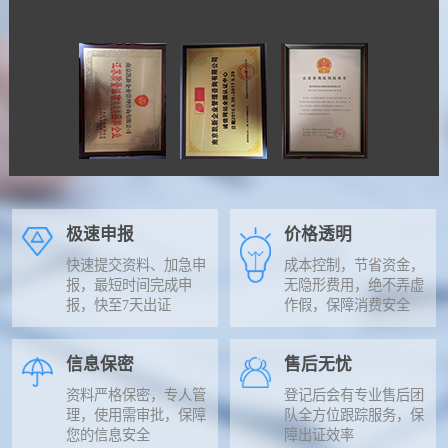
极速申报
价格透明
快速提交资料、加急申
成本控制，节省资金，
报，最短时间完成申
无隐形费用，绝不弄虚
报，快至7天出证
作假，保障消费安全
信息保密
售后无忧
资料严格保密，专人管
登记后会有专业售后团
理，使用需审批，保障
队全方位跟踪服务，保
您的信息安全
障出证效率