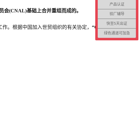
产品认证
员会(CNAL)基础上合并重组而成的。
验厂辅导
快至5天出证
工作。根据中国加入世贸组织的有关协定，
“CNAS”标志在国际
绿色通道可加急