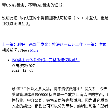
带CNAS标志、不带IAF标志的证书：
说明此证书内认证的小类和国际认可论坛（IAF）未互认，但
证领域无法互认。
上一篇：
利好！两部门发文：推进这一认证工作
下一篇：
注意
相关新闻
/
News
More
ISO类主要体系介绍，完整版建议收藏！
点击次数:
927
2022
-
12
-
05
...
导 读ISO体系太多太乱，搞不清该做哪个？没关系！今天
质量管理体系ISO9001标准是一个放之四海皆准的东西
性行业、中介公司、销售公司等也都适用。因为讲究质量都
入座的感觉。销售公司可以分为两种，纯销售和生产型销