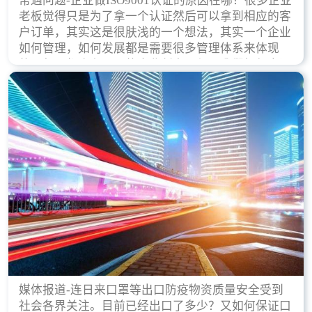
常遇问题-企业做ISO9001认证的原因在哪？很多企业
老板觉得只是为了拿一个认证然后可以拿到相应的客
户订单，其实这是很肤浅的一个想法，其实一个企业
如何管理，如何发展都是需要很多管理体系来体现
的，每天都会有不同的企业创立，但是我们如何去证
实一个企业的合法，有质量保证了？这就是ISO9001
认证体现价值的时候，那么键锋小编就来细说下企业
做ISO9001认证的根本原因。
媒体报道-连日来口罩等出口防疫物资质量安全受到
社会各界关注。目前已经出口了多少？又如何保证口