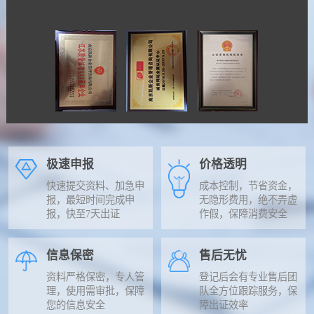
极速申报
价格透明
快速提交资料、加急申
成本控制，节省资金，
报，最短时间完成申
无隐形费用，绝不弄虚
报，快至7天出证
作假，保障消费安全
信息保密
售后无忧
资料严格保密，专人管
登记后会有专业售后团
理，使用需审批，保障
队全方位跟踪服务，保
您的信息安全
障出证效率