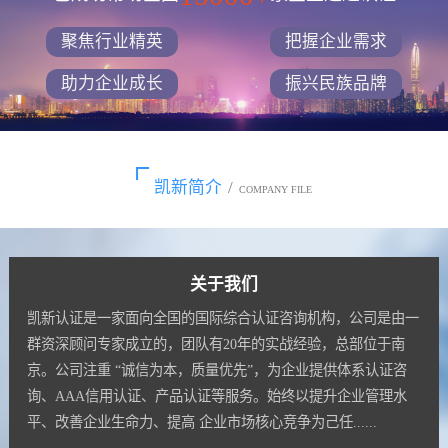
聚焦行业精英
把握企业需求
助力企业成长
振兴民族品牌
凯新简介
/
COMPANY FILE
关于我们
凯新认证是一家面向全国的国际综合认证咨询机构，公司是由一
群资深顾问专家成立的，团队有20年的实战经验，总部位于南
京。公司注重 “诚信为本，质量优先”，为企业提供体系认证咨
询、AAA信用认证、产品认证等服务。始终以提升企业管理水
平、改善企业生命力、提高 企业市场核心竞争为己任......