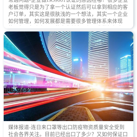
常遇问题-企业做ISO9001认证的原因在哪？很多企业
老板觉得只是为了拿一个认证然后可以拿到相应的客
户订单，其实这是很肤浅的一个想法，其实一个企业
如何管理，如何发展都是需要很多管理体系来体现
的，每天都会有不同的企业创立，但是我们如何去证
实一个企业的合法，有质量保证了？这就是ISO9001
认证体现价值的时候，那么键锋小编就来细说下企业
做ISO9001认证的根本原因。
媒体报道-连日来口罩等出口防疫物资质量安全受到
社会各界关注。目前已经出口了多少？又如何保证口