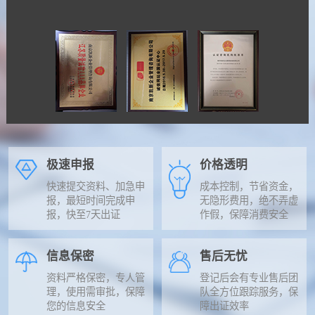
极速申报
价格透明
快速提交资料、加急申
成本控制，节省资金，
报，最短时间完成申
无隐形费用，绝不弄虚
报，快至7天出证
作假，保障消费安全
信息保密
售后无忧
资料严格保密，专人管
登记后会有专业售后团
理，使用需审批，保障
队全方位跟踪服务，保
您的信息安全
障出证效率