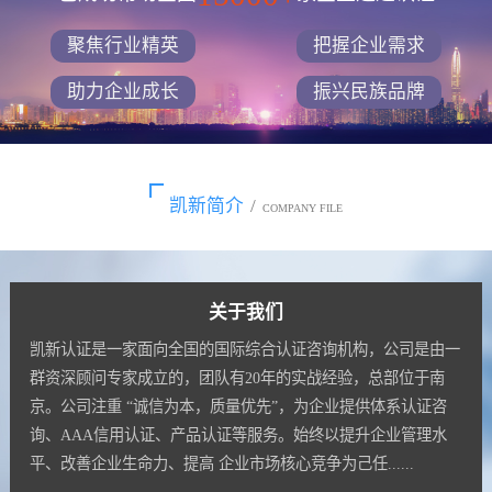
聚焦行业精英
把握企业需求
助力企业成长
振兴民族品牌
凯新简介
/
COMPANY FILE
关于我们
凯新认证是一家面向全国的国际综合认证咨询机构，公司是由一
群资深顾问专家成立的，团队有20年的实战经验，总部位于南
京。公司注重 “诚信为本，质量优先”，为企业提供体系认证咨
询、AAA信用认证、产品认证等服务。始终以提升企业管理水
平、改善企业生命力、提高 企业市场核心竞争为己任......