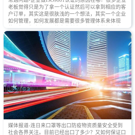
常遇问题-企业做ISO9001认证的原因在哪？很多企业
老板觉得只是为了拿一个认证然后可以拿到相应的客
户订单，其实这是很肤浅的一个想法，其实一个企业
如何管理，如何发展都是需要很多管理体系来体现
的，每天都会有不同的企业创立，但是我们如何去证
实一个企业的合法，有质量保证了？这就是ISO9001
认证体现价值的时候，那么键锋小编就来细说下企业
做ISO9001认证的根本原因。
媒体报道-连日来口罩等出口防疫物资质量安全受到
社会各界关注。目前已经出口了多少？又如何保证口