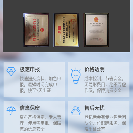
极速申报
价格透明
快速提交资料、加急申
成本控制，节省资金，
报，最短时间完成申
无隐形费用，绝不弄虚
报，快至7天出证
作假，保障消费安全
信息保密
售后无忧
资料严格保密，专人管
登记后会有专业售后团
理，使用需审批，保障
队全方位跟踪服务，保
您的信息安全
障出证效率