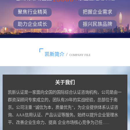
聚焦行业精英
把握企业需求
助力企业成长
振兴民族品牌
凯新简介
/
COMPANY FILE
关于我们
凯新认证是一家面向全国的国际综合认证咨询机构，公司是由一
群资深顾问专家成立的，团队有20年的实战经验，总部位于南
京。公司注重 “诚信为本，质量优先”，为企业提供体系认证咨
询、AAA信用认证、产品认证等服务。始终以提升企业管理水
平、改善企业生命力、提高 企业市场核心竞争为己任......