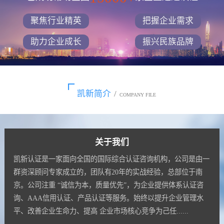
聚焦行业精英
把握企业需求
助力企业成长
振兴民族品牌
凯新简介
/
COMPANY FILE
关于我们
凯新认证是一家面向全国的国际综合认证咨询机构，公司是由一
群资深顾问专家成立的，团队有20年的实战经验，总部位于南
京。公司注重 “诚信为本，质量优先”，为企业提供体系认证咨
询、AAA信用认证、产品认证等服务。始终以提升企业管理水
平、改善企业生命力、提高 企业市场核心竞争为己任......