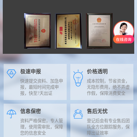
极速申报
价格透明
快速提交资料、加急申
成本控制，节省资金，
报，最短时间完成申
无隐形费用，绝不弄虚
报，快至7天出证
作假，保障消费安全
信息保密
售后无忧
资料严格保密，专人管
登记后会有专业售后团
理，使用需审批，保障
队全方位跟踪服务，保
您的信息安全
障出证效率